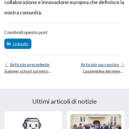
collaborazione e innovazione europea che definisce la
nostra comunità.
Condividi questo post
LinkedIn
Articolo precedente
Articolo successivo
Summer school sui metodi
L'assemblea dei membri
per far progredire le
ALT-EDIC dà il benvenuto
tecnologie del linguaggio
al suo nuovo presidente e
(MALT)
vicepresidente
Ultimi articoli di notizie