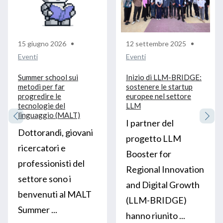
15 giugno 2026
12 settembre 2025
Eventi
Eventi
Summer school sui
Inizio di LLM-BRIDGE:
metodi per far
sostenere le startup
progredire le
europee nel settore
tecnologie del
LLM
linguaggio (MALT)
I partner del
Dottorandi, giovani
progetto LLM
ricercatori e
Booster for
professionisti del
Regional Innovation
settore sono i
and Digital Growth
benvenuti al MALT
(LLM-BRIDGE)
Summer ...
hanno riunito ...