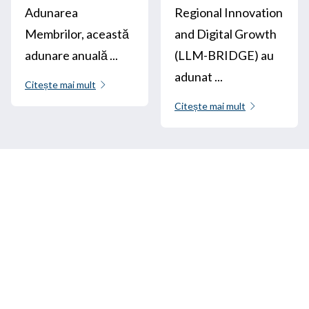
Adunarea
Regional Innovation
Membrilor, această
and Digital Growth
adunare anuală ...
(LLM-BRIDGE) au
adunat ...
Citește mai mult
Citește mai mult
Sunați-ne
+33 3 64 92 43 55
1 loc Aristide Briand
02600 Villers-Cotterêts, Franța