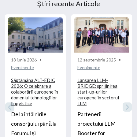
Știri recente Articole
18 iunie 2026
12 septembrie 2025
Evenimente
Evenimente
Săptămâna ALT-EDIC
Lansarea LLM-
2026: O celebrare a
BRIDGE: sprijinirea
colaborării europene în
start-up-urilor
domeniul tehnologiilor
europene în sectorul
lingvistice
LLM
De la întâlnirile
Partenerii
consorțiului până la
proiectului LLM
Forumul și
Booster for