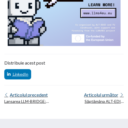
Distribuie acest post
LinkedIn
Articolul precedent
Articolul următor
Lansarea LLM-BRIDGE:
Săptămâna ALT-EDIC
sprijinirea start-up-urilor
2026: O celebrare a
europene în sectorul LLM
colaborării europene în
domeniul tehnologiilor
lingvistice