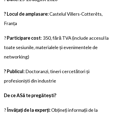
?
Locul de amplasare:
Castelul Villers-Cotterêts,
Franța
?
Participare
c
ost
: 350, fără TVA (include accesul la
toate sesiunile, materialele și evenimentele de
networking)
?
Publicul:
Doctoranzi, tineri cercetători și
profesioniști din industrie
De ce
A
Să te pregătești?
?
Învățați de la experți:
Obțineți informații de la