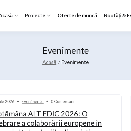
Acasă
Proiecte
Oferte de muncă
Noutăți & 
Evenimente
Acasă
Evenimente
nie 2026
Evenimente
0 Comentarii
ptămâna ALT-EDIC 2026: O
ebrare a colaborării europene în