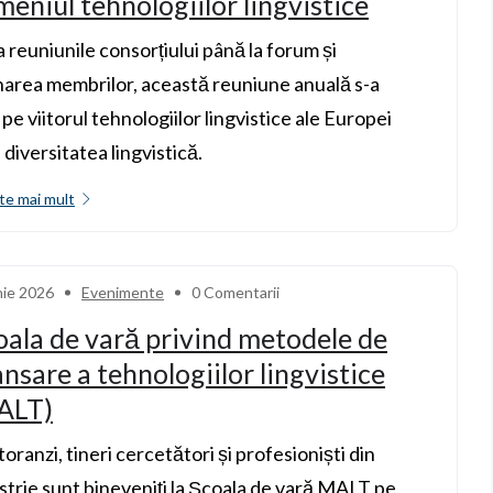
eniul tehnologiilor lingvistice
a reuniunile consorțiului până la forum și
area membrilor, această reuniune anuală s-a
 pe viitorul tehnologiilor lingvistice ale Europei
e diversitatea lingvistică.
te mai mult
nie 2026
Evenimente
0 Comentarii
ala de vară privind metodele de
nsare a tehnologiilor lingvistice
ALT)
oranzi, tineri cercetători și profesioniști din
strie sunt bineveniți la Școala de vară MALT pe