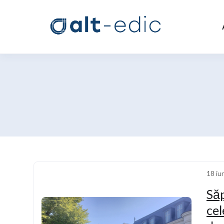
18 iu
Să
cel