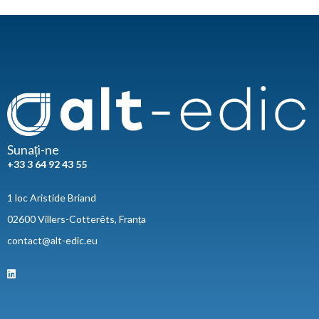
Sunați-ne
+33 3 64 92 43 55
1 loc Aristide Briand
02600 Villers-Cotterêts, Franța
contact@alt-edic.eu