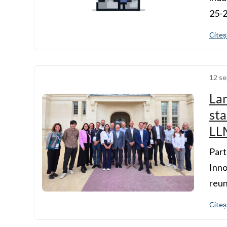
25-2
Citeș
12 se
La
sta
LL
Part
Inno
reun
Citeș