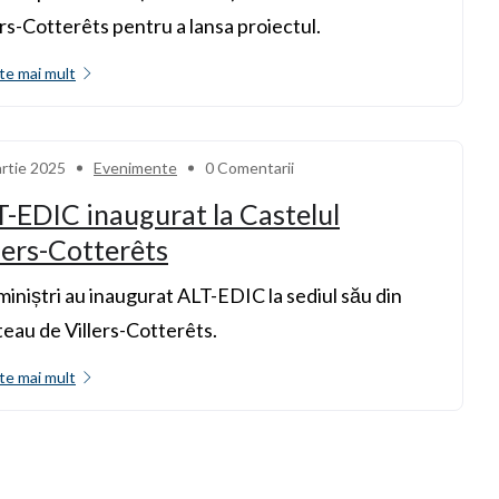
ers-Cotterêts pentru a lansa proiectul.
te mai mult
rtie 2025
Evenimente
0 Comentarii
-EDIC inaugurat la Castelul
lers-Cotterêts
miniștri au inaugurat ALT-EDIC la sediul său din
eau de Villers-Cotterêts.
te mai mult