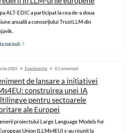
rederii în LLM-urile europene
pa ALT-EDIC a participat la cea de-a doua
iune anuală a consorțiului TrustLLM din
javik.
te mai mult
rtie 2025
Evenimente
0 Comentarii
niment de lansare a inițiativei
Ms4EU: construirea unei IA
tilingve pentru sectoarele
oritare ale Europei
enerii proiectului Large Language Models for
European Union (LLMs4EU) s-au reunit la