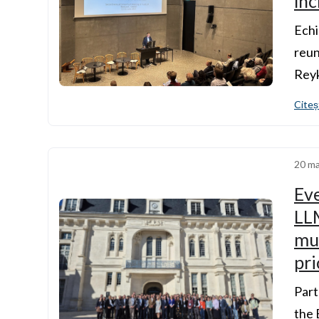
înc
Echi
reun
Reyk
Citeș
20 ma
Eve
LL
mul
pri
Part
the 