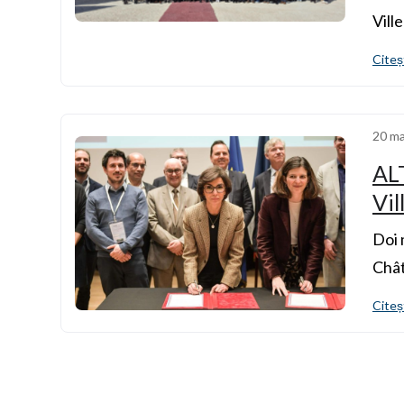
Vill
Citeș
20 ma
ALT
Vil
Doi 
Chât
Citeș