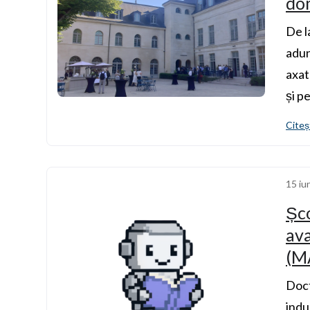
dom
De l
adun
axat
și p
Citeș
15 iu
Șco
ava
(M
Doct
indu