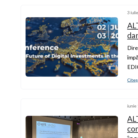
3 iul
ALT
dan
Dire
împă
EDI
Citeș
iunie
ALT
con