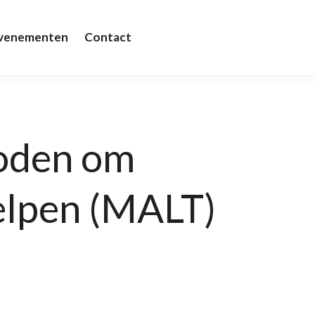
Evenementen
Contact
oden om
helpen (MALT)