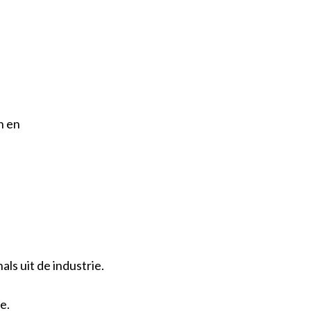
n en
s uit de industrie.
e.