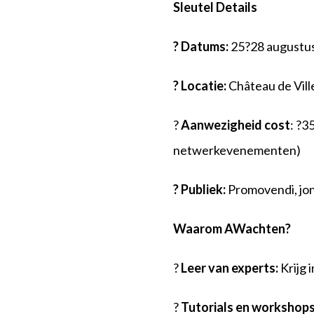
Sleutel
D
etails
?
Datums:
25?28 augustu
?
Locatie:
Château de Vill
?
Aanwezigheid
c
ost
: ?3
netwerkevenementen)
?
Publiek:
Promovendi, jon
Waarom
A
Wachten?
?
Leer van experts:
Krijg 
?
Tutorials en workshops