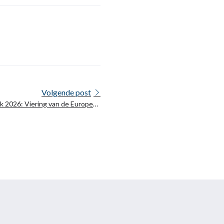
Volgende post
 2026: Viering van de Europese
t gebied van taaltechnologieën