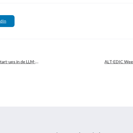
dIn
art-ups in de LLM-
ALT-EDIC Week
samenwerking op he