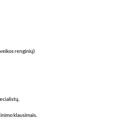
aveikos renginių)
cialistų.
inimo klausimais.