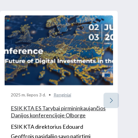
2025 m. liepos 3 d.
Renginiai
ESIK KTA ES Tarybai pirmininkaujančios
Danijos konferencijoje Olborge
ESIK KTA direktorius Edouard
Geoffrois pasidalijo savo patirtimi