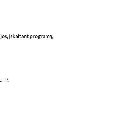
jos, įskaitant programą,
LT:?.