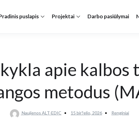
Pradinis puslapis
Projektai
Darbo pasiūlymai
N
ykla apie kalbos 
angos metodus (M
Naujienos ALT-EDIC
15 bir?elio, 2026
Renginiai