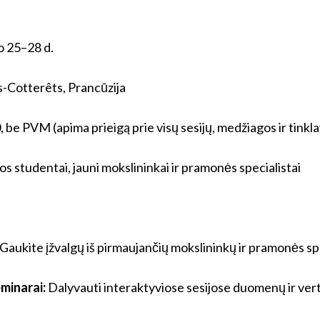
o 25–28 d.
s-Cotterêts, Prancūzija
, be PVM (apima prieigą prie visų sesijų, medžiagos ir tinkl
 studentai, jauni mokslininkai ir pramonės specialistai
Gaukite įžvalgų iš pirmaujančių mokslininkų ir pramonės spe
eminarai:
Dalyvauti interaktyviose sesijose duomenų ir vert