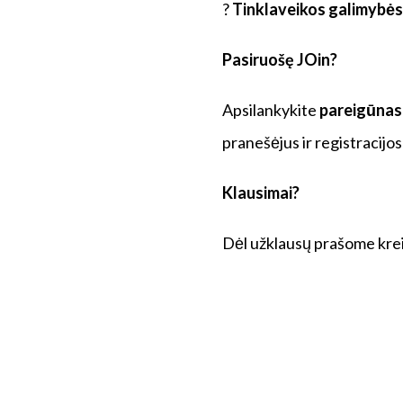
?
Tinklaveikos galimybės
Pasiruošę
J
Oin?
Apsilankykite
pareigūna
pranešėjus ir registracijos
Klausimai?
Dėl užklausų prašome kre