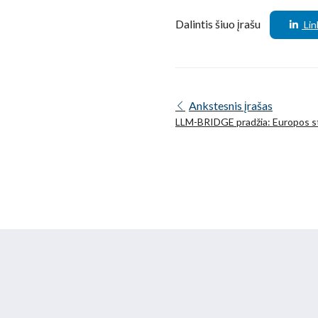
Dalintis šiuo įrašu
Lin
Ankstesnis įrašas
LLM-BRIDGE pradžia: Europos s
sektoriuje rėmimas