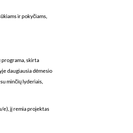
šūkiams ir pokyčiams,
 programa, skirta
yje daugiausia dėmesio
su minčių lyderiais,
e), jį remia projektas