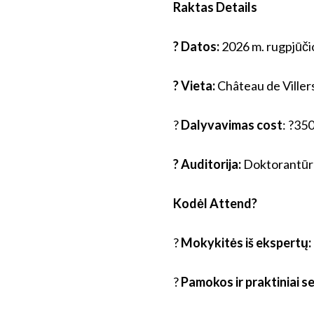
Raktas
D
etails
?
Datos:
2026 m. rugpjūči
?
Vieta:
Château de Viller
?
Dalyvavimas
c
ost
: ?350
?
Auditorija:
Doktorantūros
Kodėl
A
ttend?
?
Mokykitės iš ekspertų:
?
Pamokos ir praktiniai s