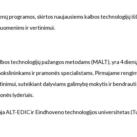
ienų programos, skirtos naujausiems kalbos technologijų iš
duomenims ir vertinimui.
albos technologijų pažangos metodams (MALT), yra 4 dienų
okslininkams ir pramonės specialistams. Pirmajame rengin
inimui, suteikiant dalyviams galimybę mokytis ir bendrauti 
monės lyderiais.
ja ALT-EDIC ir Eindhoveno technologijos universitetas (Tu/