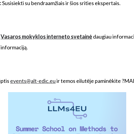
:
Susisiekti su bendraamžiais ir šios srities ekspertais.
s
Vasaros mokyklos interneto svetainė
daugiau informaci
 informaciją.
iptis
events@alt-edic.eu
ir temos eilutėje paminėkite ?MA