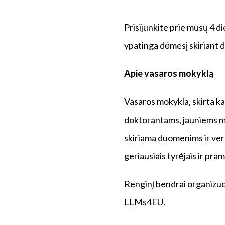
Prisijunkite prie mūsų 4 d
ypatingą dėmesį skiriant 
Apie vasaros mokyklą
Vasaros mokykla, skirta k
doktorantams, jauniems m
skiriama duomenims ir vert
geriausiais tyrėjais ir pra
Renginį bendrai organizuo
LLMs4EU.