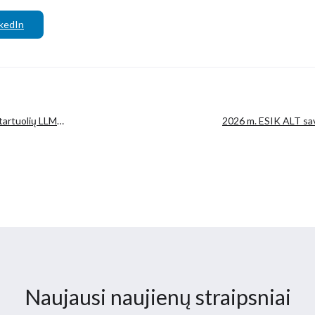
kedIn
tartuolių LLM
2026 m. ESIK ALT sa
Naujausi naujienų straipsniai