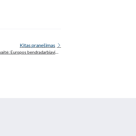
Kitas pranešimas
vaitė: Europos bendradarbiavimo
kalbų technologijų srityje šventė