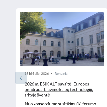
18 bir?elio, 2026
Renginiai
2026 m. ESIK ALT savaitė: Europos
bendradarbiavimo kalbų technologijų
srityje šventė
Nuo konsorciumo susitikimų iki forumo