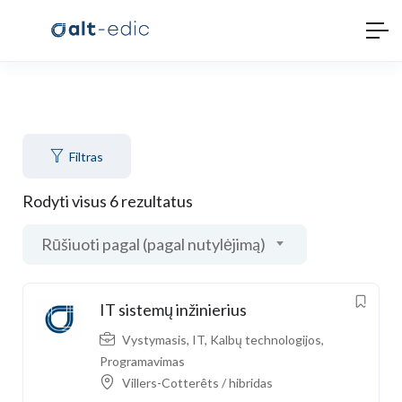
Filtras
Rodyti visus 6 rezultatus
Rūšiuoti pagal (pagal nutylėjimą)
IT sistemų inžinierius
Vystymasis
,
IT
,
Kalbų technologijos
,
Programavimas
Villers-Cotterêts / hibridas