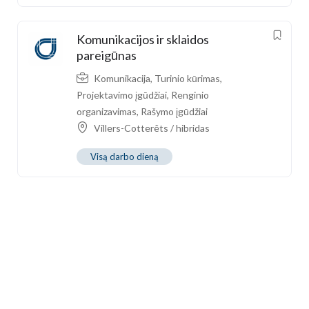
Komunikacijos ir sklaidos
pareigūnas
Komunikacija
,
Turinio kūrimas
,
Projektavimo įgūdžiai
,
Renginio
organizavimas
,
Rašymo įgūdžiai
Villers-Cotterêts / hibridas
Visą darbo dieną
Skambinkite mums