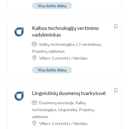
Visą darbo dieną
Kalbos technologijų vertinimo
vadybininkas
Kalbų technologijos
,
LT vertinimas
,
Projektų valdymas
Villers-Cotterêts / hibridas
Visą darbo dieną
Lingvistinių duomenų tvarkytuvė
Duomenų anotacija
,
Kalbų
technologijos
,
Lingvistika
,
Projektų
valdymas
Villers-Cotterêts / hibridas