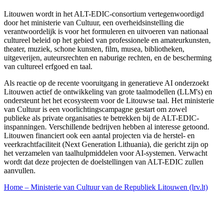
Litouwen wordt in het ALT-EDIC-consortium vertegenwoordigd
door het ministerie van Cultuur, een overheidsinstelling die
verantwoordelijk is voor het formuleren en uitvoeren van nationaal
cultureel beleid op het gebied van professionele en amateurkunsten,
theater, muziek, schone kunsten, film, musea, bibliotheken,
uitgeverijen, auteursrechten en naburige rechten, en de bescherming
van cultureel erfgoed en taal.
Als reactie op de recente vooruitgang in generatieve AI onderzoekt
Litouwen actief de ontwikkeling van grote taalmodellen (LLM's) en
ondersteunt het het ecosysteem voor de Litouwse taal. Het ministerie
van Cultuur is een voorlichtingscampagne gestart om zowel
publieke als private organisaties te betrekken bij de ALT-EDIC-
inspanningen. Verschillende bedrijven hebben al interesse getoond.
Litouwen financiert ook een aantal projecten via de herstel- en
veerkrachtfaciliteit (Next Generation Lithuania), die gericht zijn op
het verzamelen van taalhulpmiddelen voor AI-systemen. Verwacht
wordt dat deze projecten de doelstellingen van ALT-EDIC zullen
aanvullen.
Home – Ministerie van Cultuur van de Republiek Litouwen (lrv.lt)