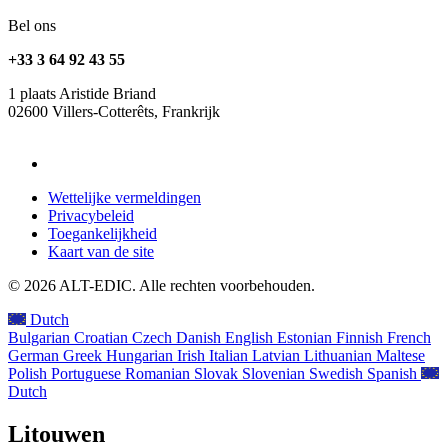
Bel ons
+33 3 64 92 43 55
1 plaats Aristide Briand
02600 Villers-Cotterêts, Frankrijk
contact@alt-edic.eu
Wettelijke vermeldingen
Privacybeleid
Toegankelijkheid
Kaart van de site
© 2026 ALT-EDIC. Alle rechten voorbehouden.
Dutch
Bulgarian
Croatian
Czech
Danish
English
Estonian
Finnish
French
German
Greek
Hungarian
Irish
Italian
Latvian
Lithuanian
Maltese
Polish
Portuguese
Romanian
Slovak
Slovenian
Swedish
Spanish
Dutch
Litouwen