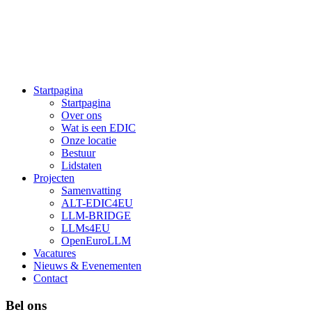
Startpagina
Startpagina
Over ons
Wat is een EDIC
Onze locatie
Bestuur
Lidstaten
Projecten
Samenvatting
ALT-EDIC4EU
LLM-BRIDGE
LLMs4EU
OpenEuroLLM
Vacatures
Nieuws & Evenementen
Contact
Bel ons