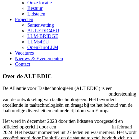
Onze locatie
Bestuur
Lidstaten
Projecten
Samenvatting
ALT-EDIC4EU
LLM-BRIDGE
LLMs4EU
OpenEuroLLM
Vacatures
Nieuws & Evenementen
Contact
Over de ALT-EDIC
De Alliantie voor Taaltechnologieën (ALT-EDIC) is een
Consortium voor Europese digitale infrastructuur
ondersteuning
van de ontwikkeling van taaltechnologieën. Het bevordert
excellentie in taaltechnologieën en draagt bij tot het behoud van de
taalkundige diversiteit en culturele rijkdom van Europa.
Het werd in december 2023 door tien lidstaten voorgesteld en
officieel opgericht door een
Besluit van de Commissie
in februari
2024. Het bestaat momenteel uit 27 leden en waarnemers. Het wordt
gecoördineerd door Frankrijk en de statutaire zetel bevindt zich op