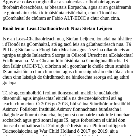
Agus é ar eolas mar gheall ar a shaineolas ar fhorbairt agus ar
fhorbairt éiceachóras, ar bheartais Eorpacha, agus ar an gcaidreamh
le gníomhaireachtaí idirnáisiúnta cistiúcháin, chuir Tionól na
gComhaltaí de chúram ar Fabio ALT-EDIC a chur chun cinn.
Buail lenár Leas-Chathaoirleach Nua: Stefan Leijnen
Is é an Leas-Chathaoirleach nua, Stefan Leijnen, ionadaí na hÍsiltíre
i dTionól na gComhaltaí, atá ag tacú leis an gCathaoirleach nua. Tá
PhD ag Stefan san Fhoghlaim Meaisín agus tá sé ina ollamh leis an
ngrúpa taighde Intleachta Saorga in Ollscoil Utrecht na nEolaíochtaí
Feidhmeacha. Mar Cheann Idirnáisiúnta na Comhghuaillíochta IS
don Ísiltír (AIC4NL), oibríonn sé i gcomhar le chéile chun straitéis
IS an náisiúin a chur chun cinn agus chun caighdeáin eiticiúla a chur
chun cinn laistigh de thírdhreach na hintleachta saorga atá ag athrú
go tapa.
Tá sé ag comhoibriú i roinnt tionscnamh maidir le nuálaíocht
dhaonnúil agus impleachtaí eiticiúla na dteicneolaíochtaí atá ag
teacht chun cinn. Ó 2016 go 2018, bhí sé ina Stiúrthóir ar Institiúid
Asimov. Foilsíonn Institiúid Asimov fionnachtana bunúsacha i
dtaighde ar líonraí néaracha, tugann sí comhairle maidir le tionchar
sochaíoch agus gnó sonraí agus IS, agus forbraíonn sí uirlisí don
tionscal cruthaitheach. D'oibrigh sé freisin mar Phríomhoifigeach
Teicneolaíochta ag War Child Holland ó 2017 go 2019, áit a