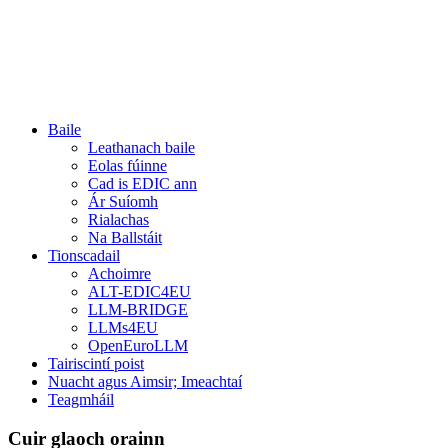
Baile
Leathanach baile
Eolas fúinne
Cad is EDIC ann
Ár Suíomh
Rialachas
Na Ballstáit
Tionscadail
Achoimre
ALT-EDIC4EU
LLM-BRIDGE
LLMs4EU
OpenEuroLLM
Tairiscintí poist
Nuacht agus Aimsir; Imeachtaí
Teagmháil
Cuir glaoch orainn