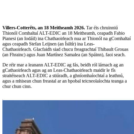
Villers-Cotterêts, an 18 Meitheamh 2026.
Tar éis chruinniú
Thionól Comhaltaí ALT-EDIC an 18 Meitheamh, ceapadh Fabio
Pianesi (an Iodáil) ina Chathaoirleach nua ar Thionól na gComhaltaí
agus ceapadh Stefan Leijnen (an Ísiltír) ina Leas-
Chathaoirleach. Glacfaidh siad chucu freagrachtaí Thibault Grouas
(an Fhrainc) agus Juan Martínez Samalea (an Spáinn), faoi seach.
De réir mar a leanann ALT-EDIC ag fás, beidh ról lárnach ag an
gCathaoirleach agus ag an Leas-Chathaoirleach maidir le fís
straitéiseach ALT-EDIC a stiúradh, a ghníomhaíochtaí a leathnú,
agus a mhisean chun freastal ar an bpobal teicneolaíochta teanga a
chur chun cinn.