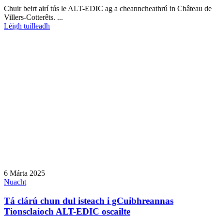
Chuir beirt airí tús le ALT-EDIC ag a cheanncheathrú in Château de
Villers-Cotterêts. ...
Léigh tuilleadh
6 Márta 2025
Nuacht
Tá clárú chun dul isteach i gCuibhreannas
Tionsclaíoch ALT-EDIC oscailte