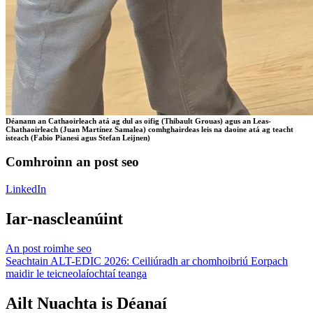
Déanann an Cathaoirleach atá ag dul as oifig (Thibault Grouas) agus an Leas-
Chathaoirleach (Juan Martínez Samalea) comhghairdeas leis na daoine atá ag teacht
isteach (Fabio Pianesi agus Stefan Leijnen)
Comhroinn an post seo
LinkedIn
Iar-nascleanúint
An post roimhe seo
Seachtain ALT-EDIC 2026: Ceiliúradh ar chomhoibriú Eorpach
maidir le teicneolaíochtaí teanga
Ailt Nuachta is Déanaí