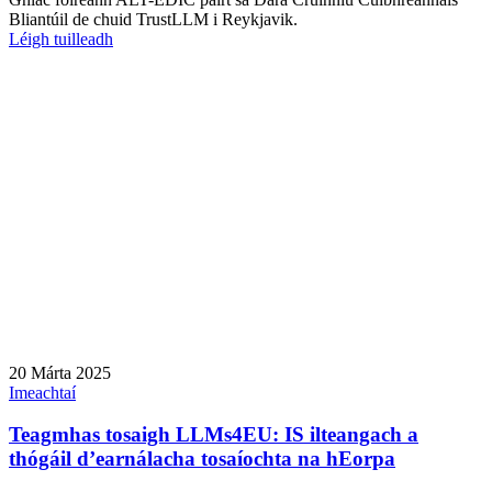
Bliantúil de chuid TrustLLM i Reykjavik.
Léigh tuilleadh
20 Márta 2025
Imeachtaí
Teagmhas tosaigh LLMs4EU: IS ilteangach a
thógáil d’earnálacha tosaíochta na hEorpa