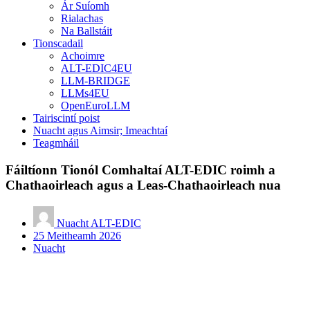
Ár Suíomh
Rialachas
Na Ballstáit
Tionscadail
Achoimre
ALT-EDIC4EU
LLM-BRIDGE
LLMs4EU
OpenEuroLLM
Tairiscintí poist
Nuacht agus Aimsir; Imeachtaí
Teagmháil
Fáiltíonn Tionól Comhaltaí ALT-EDIC roimh a
Chathaoirleach agus a Leas-Chathaoirleach nua
Nuacht ALT-EDIC
25 Meitheamh 2026
Nuacht