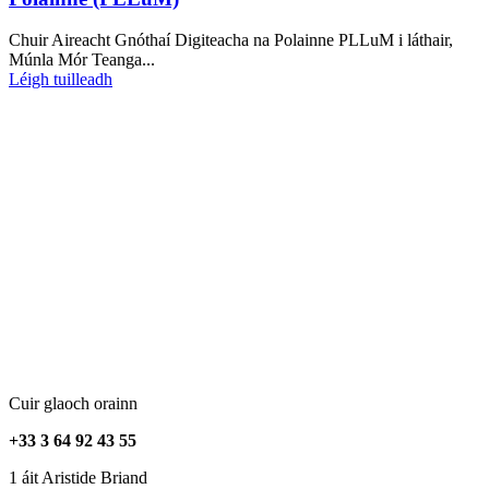
Chuir Aireacht Gnóthaí Digiteacha na Polainne PLLuM i láthair,
Múnla Mór Teanga...
Léigh tuilleadh
Cuir glaoch orainn
+33 3 64 92 43 55
1 áit Aristide Briand