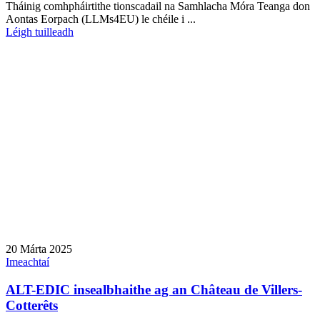
Tháinig comhpháirtithe tionscadail na Samhlacha Móra Teanga don
Aontas Eorpach (LLMs4EU) le chéile i ...
Léigh tuilleadh
20 Márta 2025
Imeachtaí
ALT-EDIC insealbhaithe ag an Château de Villers-
Cotterêts