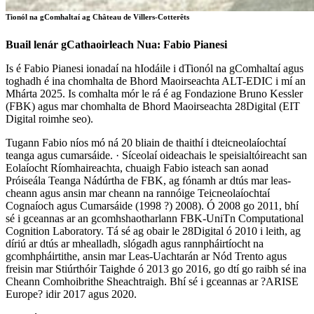
Tionól na gComhaltaí ag Château de Villers-Cotterêts
Buail lenár gCathaoirleach Nua: Fabio Pianesi
Is é Fabio Pianesi ionadaí na hIodáile i dTionól na gComhaltaí agus
toghadh é ina chomhalta de Bhord Maoirseachta ALT-EDIC i mí an
Mhárta 2025. Is comhalta mór le rá é ag Fondazione Bruno Kessler
(FBK) agus mar chomhalta de Bhord Maoirseachta 28Digital (EIT
Digital roimhe seo).
Tugann Fabio níos mó ná 20 bliain de thaithí i dteicneolaíochtaí
teanga agus cumarsáide. · Síceolaí oideachais le speisialtóireacht san
Eolaíocht Ríomhaireachta, chuaigh Fabio isteach san aonad
Próiseála Teanga Nádúrtha de FBK, ag fónamh ar dtús mar leas-
cheann agus ansin mar cheann na rannóige Teicneolaíochtaí
Cognaíoch agus Cumarsáide (1998 ?) 2008). Ó 2008 go 2011, bhí
sé i gceannas ar an gcomhshaotharlann FBK-UniTn Computational
Cognition Laboratory. Tá sé ag obair le 28Digital ó 2010 i leith, ag
díriú ar dtús ar mhealladh, slógadh agus rannpháirtíocht na
gcomhpháirtithe, ansin mar Leas-Uachtarán ar Nód Trento agus
freisin mar Stiúrthóir Taighde ó 2013 go 2016, go dtí go raibh sé ina
Cheann Comhoibrithe Sheachtraigh. Bhí sé i gceannas ar ?ARISE
Europe? idir 2017 agus 2020.