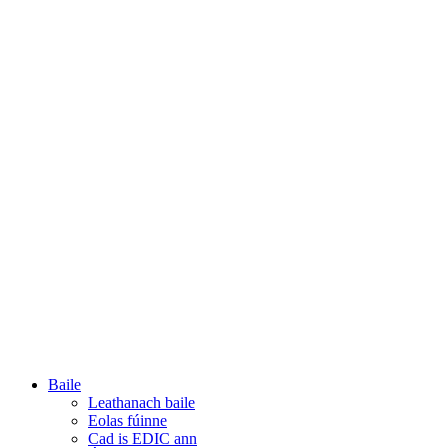
Baile
Leathanach baile
Eolas fúinne
Cad is EDIC ann