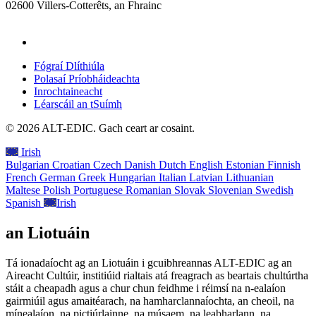
02600 Villers-Cotterêts, an Fhrainc
contact@alt-edic.eu
Fógraí Dlíthiúla
Polasaí Príobháideachta
Inrochtaineacht
Léarscáil an tSuímh
© 2026 ALT-EDIC. Gach ceart ar cosaint.
Irish
Bulgarian
Croatian
Czech
Danish
Dutch
English
Estonian
Finnish
French
German
Greek
Hungarian
Italian
Latvian
Lithuanian
Maltese
Polish
Portuguese
Romanian
Slovak
Slovenian
Swedish
Spanish
Irish
an Liotuáin
Tá ionadaíocht ag an Liotuáin i gcuibhreannas ALT-EDIC ag an
Aireacht Cultúir, institiúid rialtais atá freagrach as beartais chultúrtha
stáit a cheapadh agus a chur chun feidhme i réimsí na n-ealaíon
gairmiúil agus amaitéarach, na hamharclannaíochta, an cheoil, na
mínealaíon, na pictiúrlainne, na músaem, na leabharlann, na