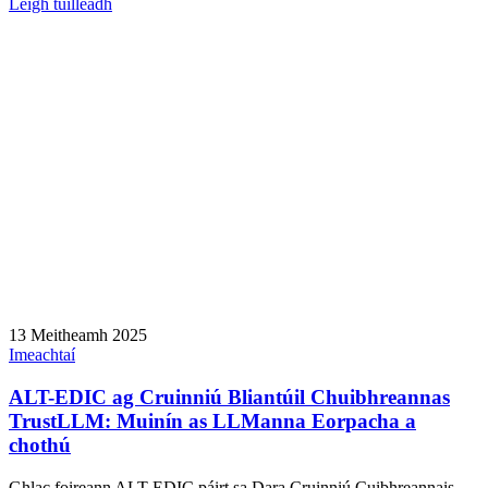
Léigh tuilleadh
13 Meitheamh 2025
Imeachtaí
ALT-EDIC ag Cruinniú Bliantúil Chuibhreannas
TrustLLM: Muinín as LLManna Eorpacha a
chothú
Ghlac foireann ALT-EDIC páirt sa Dara Cruinniú Cuibhreannais