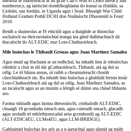
ndearna sé maoirseacht ar an gclár Can?t Wait to Learn literacy and
numberracy, ag tairiscint ríomhfhoghlama do leanaí sa tSúdáin, sa
Liobáin, san Iordáin, in Uganda agus i Sead. Bhuaigh War Child
Holland Gradam Poiblí DCHI don Nuálaíocht Dhaonnúil is Fearr
2018.
Beidh a shaineolas ar IS eiticiúil agus a thaighde ar thionchar
sochaíoch na dteicneolaíochtaí teanga ina ghné thábhachtach dá
thacaíocht do ALT-EDIC mar Leas-Chathaoirleach.
Míle buíochas le Thibault Grouas
agus Juan Martínez Samalea
Agus muid ag féachaint ar an todhchaí, ba mhaith linn ár mbuíochas
ollmhór a chur in iúl dár gCathaoirleach, Thibault, atá ag dul as
oifig. Le trí bliana anuas, ní raibh a cheannaireacht chomh
claochlaitheach sin. Ba mhaith linn buíochas a ghabháil freisin lenár
Leas-Chathaoirleach atá ag dul as oifig, Juan Martínez Samalea, as
an tacaíocht agus as an muinín a léirigh sé dúinn sna chéad bhlianta
seo.
Faoina stiúradh agus faoina dtreoraíocht, cruthaíodh ALT-EDIC,
chuaigh 18 gcomhalta isteach ann, agus cuireadh isteach, glacadh
agus seoladh trí mhórthionscadal arna gcomhordú ag ALT-EDIC
(ALT-EDIC4EU, LLMs4EU, agus LLM-BRIDGE).
Gabhaimid buíochas leo arís as a n-iarrachtaí agus táimid ag tnúth