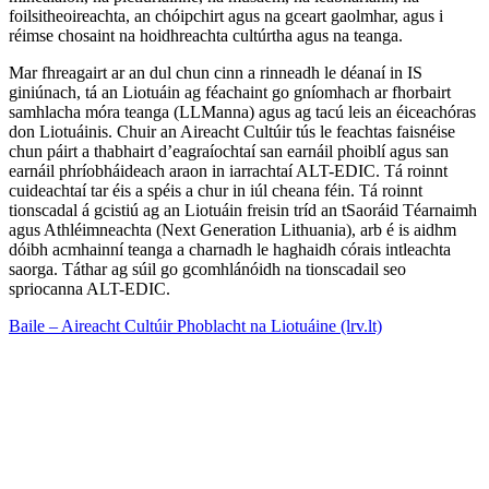
foilsitheoireachta, an chóipchirt agus na gceart gaolmhar, agus i
réimse chosaint na hoidhreachta cultúrtha agus na teanga.
Mar fhreagairt ar an dul chun cinn a rinneadh le déanaí in IS
giniúnach, tá an Liotuáin ag féachaint go gníomhach ar fhorbairt
samhlacha móra teanga (LLManna) agus ag tacú leis an éiceachóras
don Liotuáinis. Chuir an Aireacht Cultúir tús le feachtas faisnéise
chun páirt a thabhairt d’eagraíochtaí san earnáil phoiblí agus san
earnáil phríobháideach araon in iarrachtaí ALT-EDIC. Tá roinnt
cuideachtaí tar éis a spéis a chur in iúl cheana féin. Tá roinnt
tionscadal á gcistiú ag an Liotuáin freisin tríd an tSaoráid Téarnaimh
agus Athléimneachta (Next Generation Lithuania), arb é is aidhm
dóibh acmhainní teanga a charnadh le haghaidh córais intleachta
saorga. Táthar ag súil go gcomhlánóidh na tionscadail seo
spriocanna ALT-EDIC.
Baile – Aireacht Cultúir Phoblacht na Liotuáine (lrv.lt)