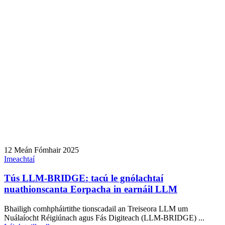
12 Meán Fómhair 2025
Imeachtaí
Tús LLM-BRIDGE: tacú le gnólachtaí
nuathionscanta Eorpacha in earnáil LLM
Bhailigh comhpháirtithe tionscadail an Treiseora LLM um
Nuálaíocht Réigiúnach agus Fás Digiteach (LLM-BRIDGE) ...