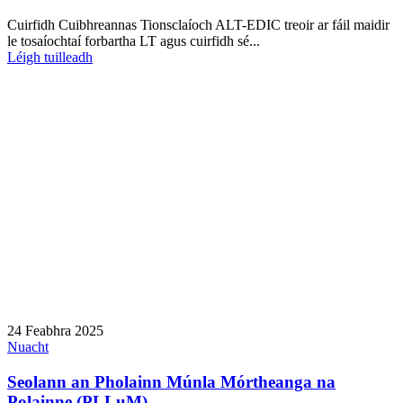
Cuirfidh Cuibhreannas Tionsclaíoch ALT-EDIC treoir ar fáil maidir
le tosaíochtaí forbartha LT agus cuirfidh sé...
Léigh tuilleadh
24 Feabhra 2025
Nuacht
Seolann an Pholainn Múnla Mórtheanga na
Polainne (PLLuM)