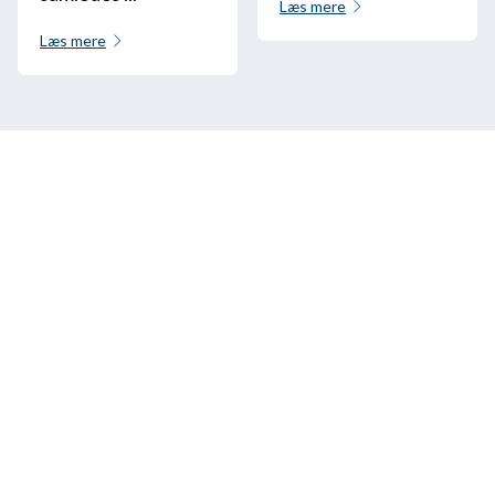
Læs mere
Læs mere
Ring til os
+33 3 64 92 43 55
1 plads Aristide Briand
02600 Villers-Cotterêts, Frankrig
contact@alt-edic.eu