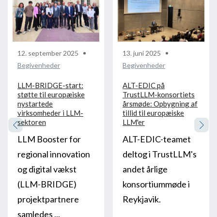
12. september 2025
13. juni 2025
Begivenheder
Begivenheder
LLM-BRIDGE-start:
ALT-EDIC på
støtte til europæiske
TrustLLM-konsortiets
nystartede
årsmøde: Opbygning af
virksomheder i LLM-
tillid til europæiske
sektoren
LLM'er
LLM Booster for
ALT-EDIC-teamet
regional innovation
deltog i TrustLLM's
og digital vækst
andet årlige
(LLM-BRIDGE)
konsortiummøde i
projektpartnere
Reykjavik.
samledes ...