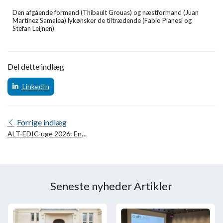
Den afgående formand (Thibault Grouas) og næstformand (Juan
Martínez Samalea) lykønsker de tiltrædende (Fabio Pianesi og
Stefan Leijnen)
Del dette indlæg
LinkedIn
Forrige indlæg
ALT-EDIC-uge 2026: En
fejring af det europæiske
samarbejde om
sprogteknologier
Seneste nyheder Artikler