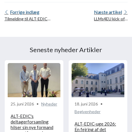
Forrige indlæg
Næste artikel
Tilmelding til ALT-EDIC
LLMs4EU kick-off-
Industrial Consortium er
arrangement: opbygning
åben
af flersproglig kunstig
intelligens til Europas
prioriterede sektorer
Seneste nyheder Artikler
25. juni 2026
Nyheder
18. juni 2026
Begivenheder
ALT-EDIC's
deltagerforsamling
ALT-EDIC-uge 2026:
hilser sin nye formand
En fejring af det