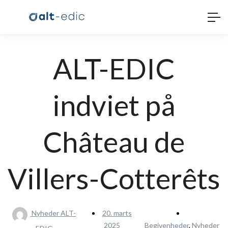
ALT-EDIC
indviet på
Château de
Villers-Cotterêts
Nyheder ALT-
20. marts
2025
Begivenheder
,
Nyheder