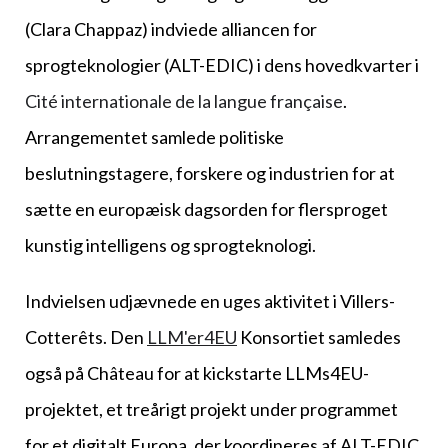
(Clara Chappaz) indviede alliancen for
sprogteknologier (ALT-EDIC) i dens hovedkvarter i
Cité internationale de la langue française
.
Arrangementet samlede politiske
beslutningstagere, forskere og industrien for at
sætte en europæisk dagsorden for flersproget
kunstig intelligens og sprogteknologi.
Indvielsen udjævnede en uges aktivitet i Villers-
Cotterêts. Den
LLM'er4EU
Konsortiet samledes
også på Château for at kickstarte LLMs4EU-
projektet, et treårigt projekt under programmet
for et digitalt Europa, der koordineres af ALT-EDIC