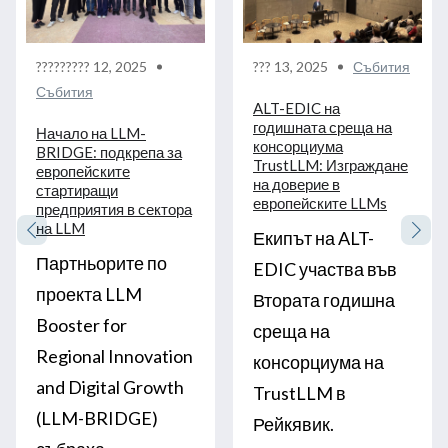
????????? 12, 2025
??? 13, 2025
Събития
Събития
ALT-EDIC на
годишната среща на
Начало на LLM-
консорциума
BRIDGE: подкрепа за
TrustLLM: Изграждане
европейските
на доверие в
стартиращи
европейските LLMs
предприятия в сектора
на LLM
Екипът на ALT-
Партньорите по
EDIC участва във
проекта LLM
Втората годишна
Booster for
среща на
Regional Innovation
консорциума на
and Digital Growth
TrustLLM в
(LLM-BRIDGE)
Рейкявик.