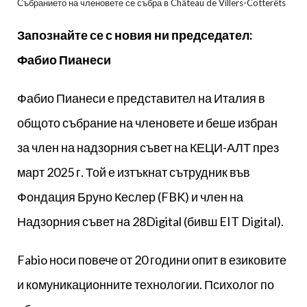
Събранието на членовете се събра в Château de Villers-Cotterêts
Запознайте се с новия ни председател:
Фабио Пианеси
Фабио Пианеси е представител на Италия в
общото събрание на членовете и беше избран
за член на надзорния съвет на КЕЦИ-АЛТ през
март 2025 г. Той е изтъкнат сътрудник във
Фондация Бруно Кеслер (FBK) и член на
Надзорния съвет на 28Digital (бивш EIT Digital).
Fabio носи повече от 20 години опит в езиковите
и комуникационните технологии. Психолог по