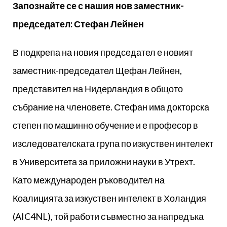
Запознайте се с нашия нов заместник-
председател: Стефан Лейнен
В подкрепа на новия председател е новият
заместник-председател Щефан Лейнен,
представител на Нидерландия в общото
събрание на членовете. Стефан има докторска
степен по машинно обучение и е професор в
изследователската група по изкуствен интелект
в Университета за приложни науки в Утрехт.
Като международен ръководител на
Коалицията за изкуствен интелект в Холандия
(AIC4NL), той работи съвместно за напредъка