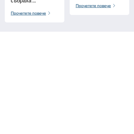
събраха ...
Прочетете повече
Прочетете повече
Обадете ни се
+33 3 64 92 43 55
1 място Аристид Брайънд
02600 Villers-Cotterêts, Франция
contact@alt-edic.eu