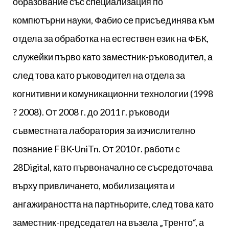
образование със специализация по
компютърни науки, Фабио се присъединява към
отдела за обработка на естествен език на ФБК,
служейки първо като заместник-ръководител, а
след това като ръководител на отдела за
когнитивни и комуникационни технологии (1998
? 2008). От 2008 г. до 2011 г. ръководи
съвместната лаборатория за изчислително
познание FBK-UniTn. От 2010 г. работи с
28Digital, като първоначално се съсредоточава
върху привличането, мобилизацията и
ангажираността на партньорите, след това като
заместник-председател на възела „Тренто“, а