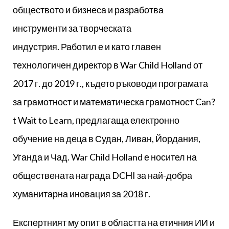
обществото и бизнеса и разработва
инструменти за творческата
индустрия. Работил е и като главен
технологичен директор в War Child Holland от
2017 г. до 2019 г., където ръководи програмата
за грамотност и математическа грамотност Can?
t Wait to Learn, предлагаща електронно
обучение на деца в Судан, Ливан, Йордания,
Уганда и Чад. War Child Holland е носител на
обществената награда DCHI за най-добра
хуманитарна иновация за 2018 г.
Експертният му опит в областта на етичния ИИ и