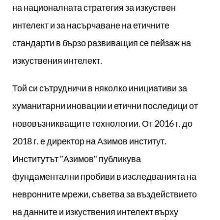
на националната стратегия за изкуствен
интелект и за насърчаване на етичните
стандарти в бързо развиващия се пейзаж на
изкуствения интелект.
Той си сътрудничи в няколко инициативи за
хуманитарни иновации и етични последици от
нововъзникващите технологии. От 2016 г. до
2018 г. е директор на Азимов институт.
Институтът "Азимов" публикува
фундаментални пробиви в изследванията на
невронните мрежи, съветва за въздействието
на данните и изкуствения интелект върху