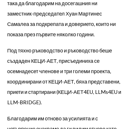
така да благодарим на досегашния ни
заместник-председател Хуан Мартинес
Самалеа за подкрепата и доверието, които ни
показа през първите няколко години.
Под тяхно ръководство и ръководство беше
създаден КЕЦИ-АЕТ, присъединиха се
осемнадесет членове и три големи проекта,
координирани от КЕЦИ-АЕТ, бяха представени,
приети и стартирани (КЕЦИ-АЕТ4EU, LLMs4EU и
LLM-BRIDGE).
Благодарим им отново за усилията и с
нетърпение очакваме да ги видим отново като