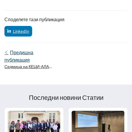
Споделете тази публикация
LinkedIn
Предишна
публикация
Седмица на КЕЦИ-АЛАТ
2026 г.: Честване на
европейското
сътрудничество в
областта на езиковите
Последни новини Статии
технологии