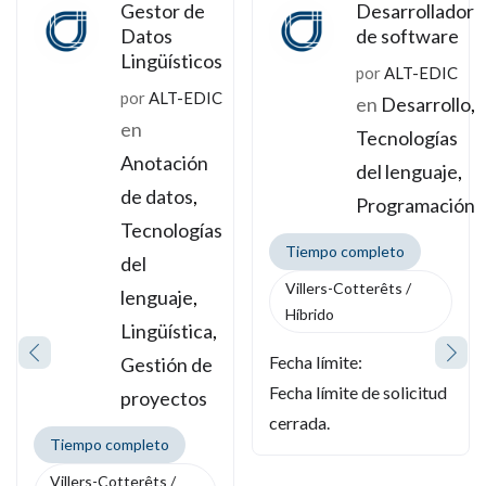
Gestor de
Desarrollador
Datos
de software
Lingüísticos
por
ALT-EDIC
por
ALT-EDIC
en
Desarrollo
,
en
Tecnologías
Anotación
del lenguaje
,
de datos
,
Programación
Tecnologías
Tiempo completo
del
Villers-Cotterêts /
lenguaje
,
Híbrido
Lingüística
,
Fecha límite:
Gestión de
Fecha límite de solicitud
proyectos
cerrada.
Tiempo completo
Villers-Cotterêts /