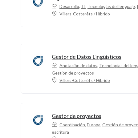
Desarrollo
,
TI
,
Tecnologías del lenguaje
,
Villers-Cotterêts / Híbrido
Gestor de Datos Lingüísticos
Anotación de datos
,
Tecnologías del len
Gestión de proyectos
Villers-Cotterêts / Híbrido
Gestor de proyectos
Coordinación
,
Europa
,
Gestión de proye
escritura