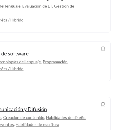
del lenguaje
,
Evaluación de LT
,
Gestión de
rêts / Híbrido
 de software
cnologías del lenguaje
,
Programación
rêts / Híbrido
municación y Difusión
n
,
Creación de contenido
,
Habilidades de diseño
,
 eventos
,
Habilidades de escritura