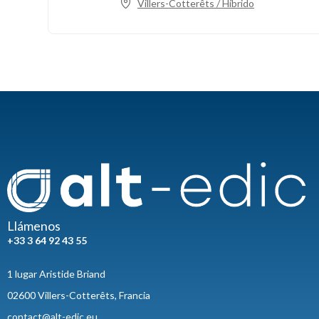
Villers-Cotterêts / Híbrido
Llámenos
+33 3 64 92 43 55
1 lugar Aristide Briand
02600 Villers-Cotterêts, Francia
contact@alt-edic.eu