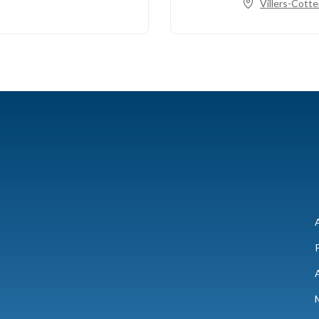
Villers-Cotte
A
P
A
M