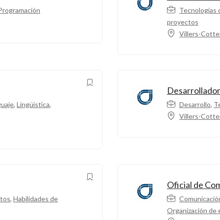
Programación
Tecnologías 
proyectos
Villers-Cotte
Desarrollador
guaje
,
Lingüística
,
Desarrollo
,
Te
Villers-Cotte
Oficial de Co
ctos
,
Habilidades de
Comunicació
Organización de