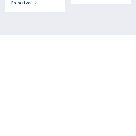
Preberi več
Pokličite nas
+33 3 64 92 43 55
1 mesto Aristide Briand
02600 Villers-Cotterêts, Francija
contact@alt-edic.eu