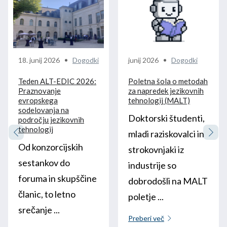
18. junij 2026
Dogodki
junij 2026
Dogodki
Teden ALT-EDIC 2026:
Poletna šola o metodah
Praznovanje
za napredek jezikovnih
evropskega
tehnologij (MALT)
sodelovanja na
Doktorski študenti,
področju jezikovnih
tehnologij
mladi raziskovalci in
Od konzorcijskih
strokovnjaki iz
sestankov do
industrije so
foruma in skupščine
dobrodošli na MALT
članic, to letno
poletje ...
srečanje ...
Preberi več