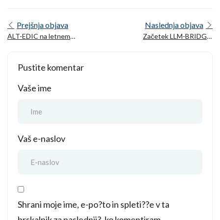
Prejšnja objava
Naslednja objava
ALT-EDIC na letnem
Začetek LLM-BRIDGE:
srečanju konzorcija
podpora evropskim
TrustLLM: Krepitev
zagonskim podjetjem v
Pustite komentar
zaupanja v evropske LLM
sektorju LLM
Vaše ime
Vaš e-naslov
Shrani moje ime, e-po?to in spleti??e v ta
brskalnik za naslednji?, ko komentiram.