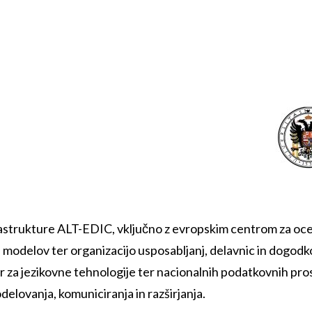
strukture ALT-EDIC, vključno z evropskim centrom za ocen
nih modelov ter organizacijo usposabljanj, delavnic in dogo
ur za jezikovne tehnologije ter nacionalnih podatkovnih prost
delovanja, komuniciranja in razširjanja.