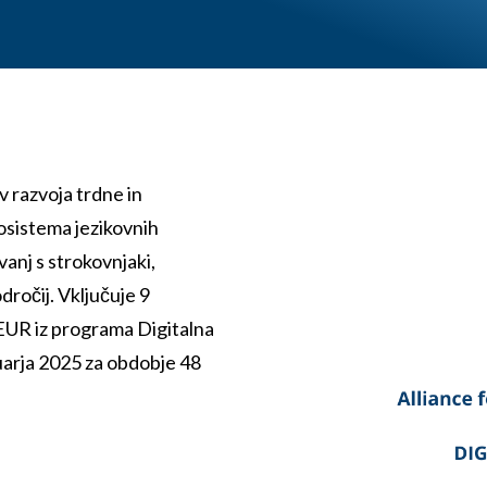
razvoja trdne in
osistema jezikovnih
vanj s strokovnjaki,
odročij. Vključuje 9
 EUR iz programa Digitalna
arja 2025 za obdobje 48