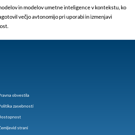
 modelov in modelov umetne inteligence v kontekstu, ko
agotovil večjo avtonomijo pri uporabi in izmenjavi
ost.
ravna obvestila
olitika zasebnosti
Dostopnost
emljevid strani