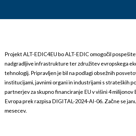
Projekt ALT-EDIC4EU bo ALT-EDIC omogočil pospešitev 
nadgradljive infrastrukture ter združitev evropskega ek
tehnologij. Pripravljen je bil na podlagi obsežnih posveto
institucijami, javnimi organi in industrijami s strateških p
partnerjev za skupno financiranje EU v višini 4 milijonov
Evropa prek razpisa DIGITAL-2024-AI-06. Začne se janu
mesecev.