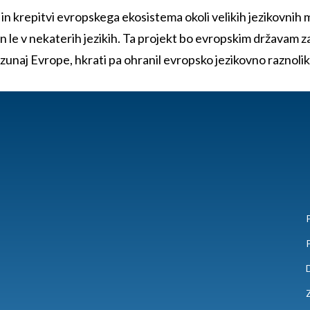
n krepitvi evropskega ekosistema okoli velikih jezikovnih
in le v nekaterih jezikih. Ta projekt bo evropskim državam z
zunaj Evrope, hkrati pa ohranil evropsko jezikovno raznolik
P
P
Z