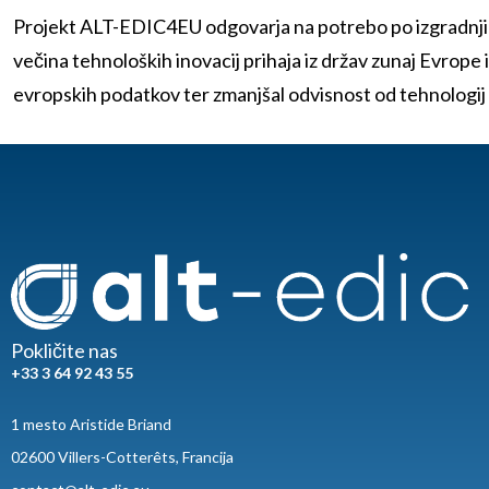
Projekt ALT-EDIC4EU odgovarja na potrebo po izgradnji i
večina tehnoloških inovacij prihaja iz držav zunaj Evrope 
evropskih podatkov ter zmanjšal odvisnost od tehnologij 
Pokličite nas
+33 3 64 92 43 55
1 mesto Aristide Briand
02600 Villers-Cotterêts, Francija