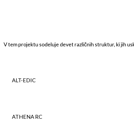
V tem projektu sodeluje devet različnih struktur, ki jih u
ALT-EDIC
ATHENA RC