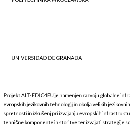
UNIVERSIDAD DE GRANADA
Projekt ALT-EDIC4EU je namenjen razvoju globalne infra
evropskih jezikovnih tehnologij in okolja velikih jezikov
spretnosti in izkušenj pri izvajanju evropskih infrastrukt
tehnične komponente in storitve ter izvajati strategije so