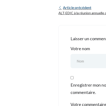
Article précédent
ALT-EDIC à la réunion annuelle
TrustLLM: Instaurer la confianc
européens
Laisser un commen
Votre nom
Enregistrer mon no
commentaire.
Votre commentair