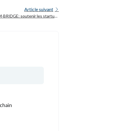
Article suivant
-BRIDGE: soutenir les startups
péennes dans le secteur du LLM
ochain