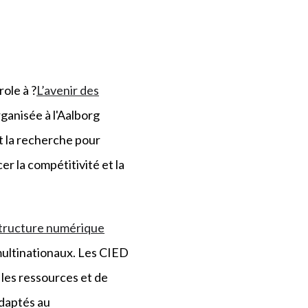
role à ?
L’avenir des
anisée à l'Aalborg
t la recherche pour
r la compétitivité et la
structure numérique
multinationaux. Les CIED
les ressources et de
adaptés au