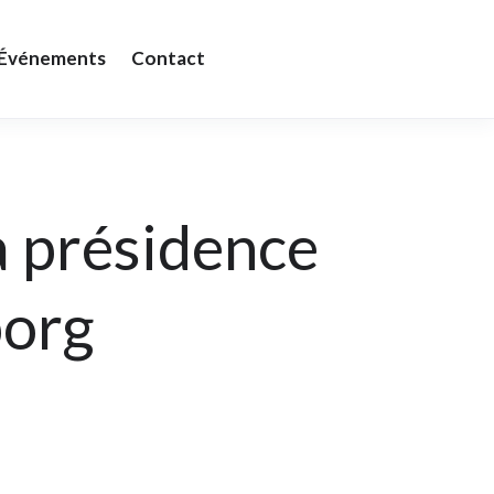
& Événements
Contact
a présidence
borg