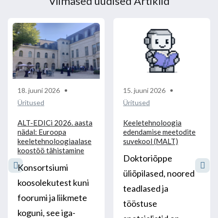
Viimased uudised Artiklid
18. juuni 2026
15. juuni 2026
Üritused
Üritused
ALT-EDICi 2026. aasta
Keeletehnoloogia
nädal: Euroopa
edendamise meetodite
keeletehnoloogiaalase
suvekool (MALT)
koostöö tähistamine
Doktoriõppe
Konsortsiumi
üliõpilased, noored
koosolekutest kuni
teadlased ja
foorumi ja liikmete
tööstuse
koguni, see iga-