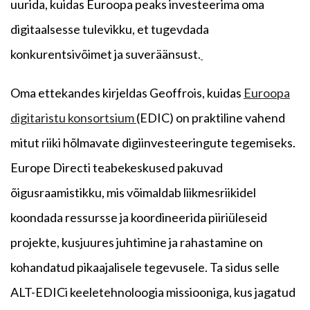
uurida, kuidas Euroopa peaks investeerima oma
digitaalsesse tulevikku, et tugevdada
konkurentsivõimet ja suveräänsust.
Oma ettekandes kirjeldas Geoffrois, kuidas
Euroopa
digitaristu konsortsium
(EDIC) on praktiline vahend
mitut riiki hõlmavate digiinvesteeringute tegemiseks.
Europe Directi teabekeskused pakuvad
õigusraamistikku, mis võimaldab liikmesriikidel
koondada ressursse ja koordineerida piiriüleseid
projekte, kusjuures juhtimine ja rahastamine on
kohandatud pikaajalisele tegevusele. Ta sidus selle
ALT-EDICi keeletehnoloogia missiooniga, kus jagatud