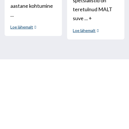
spetsialistid on
aastane kohtumine
teretulnud MALT
...
suve ... +
Loe lähemalt
Loe lähemalt
Helistage meile
+33 3 64 92 43 55
1 koht Aristide Briand
02600 Villers-Cotterêts, Prantsusmaa