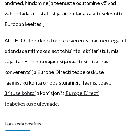
andmed, hindamine ja teenuste osutamine võivad
vähendada killustatust ja kiirendada kasutuselevõttu
Euroopa keeltes.
ALT-EDIC teeb koostööd konverentsi partneritega, et
edendada mitmekeelset tehisintellektitaristut, mis
kajastab Euroopa vajadusi ja väärtusi. Lisateave
konverentsi ja Europe Directi teabekeskuse
raamistiku kohta on eesistujariigis Taanis.
teave
ürituse kohta
ja komisjon?s
Europe Directi
teabekeskuse ülevaade
.
Jaga seda postitust