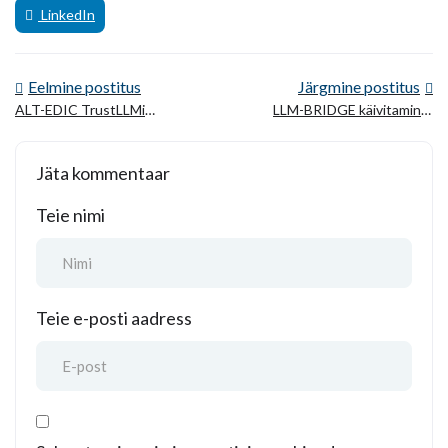
LinkedIn
Eelmine postitus
Järgmine postitus
ALT-EDIC TrustLLMi
LLM-BRIDGE käivitamine:
konsortsiumi
Euroopa idufirmade
aastakoosolekul: Usalduse
toetamine LLM-sektoris
Jäta kommentaar
suurendamine Euroopa
LLM-ide vastu
Teie nimi
Teie e-posti aadress