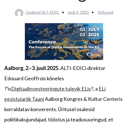
Uudised ALT-EDIC
juuli 3, 2025
Üritused
Aalborg, 2.–3. juuli 2025.
ALTI-EDICi direktor
Edouard Geoffrois kõneles
?'is
Digitaalinvesteeringute tulevik ELis
?, a
ELi
eesistujariik Taani
Aalborg Kongres & Kultur Centeris
korraldatav konverents. Üritusel osalesid
poliitikakujundajad, tööstus ja teadusuuringud, et