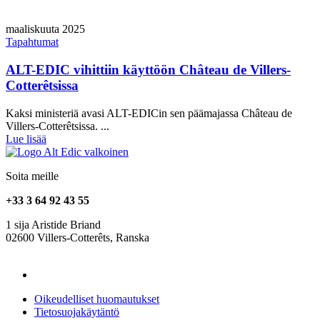
maaliskuuta 2025
Tapahtumat
ALT-EDIC vihittiin käyttöön Château de Villers-
Cotterêtsissa
Kaksi ministeriä avasi ALT-EDICin sen päämajassa Château de
Villers-Cotterêtsissa. ...
Lue lisää
Soita meille
+33 3 64 92 43 55
1 sija Aristide Briand
02600 Villers-Cotterêts, Ranska
contact@alt-edic.eu
Oikeudelliset huomautukset
Tietosuojakäytäntö