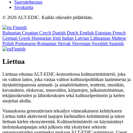
Saavutettavuus
Sivukartta
© 2026 ALT-EDIC. Kaikki oikeudet pidätetään.
Finnish
Bulgarian
Croatian
Czech
Danish
Dutch
English
Estonian
French
German
Greek
Hungarian
Irish
Italian
Latvian
Lithuanian
Maltese
Polish
Portuguese
Romanian
Slovak
Slovenian
Swedish
Spanish
Finnish
Liettua
Liettuaa edustaa ALT-EDIC-konsortiossa kulttuuriministeriö, joka
on valtion laitos, joka vastaa valtion kulttuuripolitiikan laatimisesta ja
täytäntöönpanosta ammatti- ja amatööritaiteen, teatterin, musiikin,
kuvataiteen, elokuvan, museoiden, kirjastojen, julkaisutoiminnan,
tekijänoikeuden ja lähioikeuksien sekä kulttuuriperinnön ja kielen
suojelun aloilla.
Vastauksena generatiivisen tekoälyn viimeaikaiseen kehitykseen
Liettua tutkii aktiivisesti laajojen kielimallien kehittämistä ja tukee
liettuan kielen ekosysteemiä. Kulttuuriministeriö on käynnistänyt
tiedotuskampanjan sekä julkisen että yksityisen sektorin
organisaatioiden saamiseksi mukaan ALT-EDIC-toimintaan. Useat