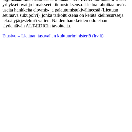
yritykset ovat jo ilmaisseet kiinnostuksensa. Liettua rahoittaa myös
useita hankkeita elpymis- ja palautumistukivälineestä (Liettuan
seuraava sukupolvi), jonka tarkoituksena on kerätä kieliresursseja
tekoälyjärjestelmiä varten. Näiden hankkeiden odotetaan
täydentävän ALT-EDICin tavoitteita.
Etusivu – Liettuan tasavallan kulttuuriministeriö (lrv.lt)