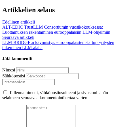
Artikkelien selaus
Edellinen artikkeli
ALT-EDIC TrustLLM Consortiumin vuosikokouksessa:
Luottamuksen rakentaminen eurooppalaisiin LLM-ohjelmiin
Seuraava artikkeli
LLM-BRIDGE:n käynnistys: eurooppalaisten startup-yritysten
tukeminen LLM-alalla
Jätä kommentti
Nimesi
Sähköpostisi
Tallenna nimeni, sähköpostiosoitteeni ja sivustoni tähän
selaimeen seuraavaa kommentointikertaa varten.