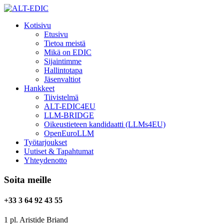
Kotisivu
Etusivu
Tietoa meistä
Mikä on EDIC
Sijaintimme
Hallintotapa
Jäsenvaltiot
Hankkeet
Tiivistelmä
ALT-EDIC4EU
LLM-BRIDGE
Oikeustieteen kandidaatti (LLMs4EU)
OpenEuroLLM
Työtarjoukset
Uutiset & Tapahtumat
Yhteydenotto
Soita meille
+33 3 64 92 43 55
1 pl. Aristide Briand