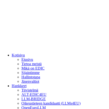
Kotisivu
Etusivu
Tietoa meistä
Mikä on EDIC
Sijaintimme
Hallintotapa
Jäsenvaltiot
Hankkeet
Tiivistelmä
ALT-EDIC4EU
LLM-BRIDGE
Oikeustieteen kandidaatti (LLMs4EU)
OpenEuroLLM