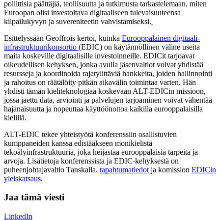
poliittisia päättäjiä, teollisuutta ja tutkimusta tarkastelemaan, miten
Euroopan olisi investoitava digitaaliseen tulevaisuuteensa
kilpailukyvyn ja suvereniteetin vahvistamiseksi.
Esittelyssään Geoffrois kertoi, kuinka
Eurooppalainen digitaali-
infrastruktuurikonsortio
(EDIC) on käytännöllinen väline useita
maita koskeville digitaalisille investoinneille. EDICit tarjoavat
oikeudellisen kehyksen, jonka avulla jäsenvaltiot voivat yhdistää
resursseja ja koordinoida rajatylittäviä hankkeita, joiden hallinnointi
ja rahoitus on räätälöity pitkän aikavälin toimintaa varten. Hän
yhdisti tämän kieliteknologiaa koskevaan ALT-EDICin missioon,
jossa jaettu data, arviointi ja palvelujen tarjoaminen voivat vähentää
hajanaisuutta ja nopeuttaa käyttöönottoa kaikilla eurooppalaisilla
kielillä.
ALT-EDIC tekee yhteistyötä konferenssiin osallistuvien
kumppaneiden kanssa edistääkseen monikielistä
tekoälyinfrastruktuuria, joka heijastaa eurooppalaisia tarpeita ja
arvoja. Lisätietoja konferenssista ja EDIC-kehyksestä on
puheenjohtajavaltio Tanskalla.
tapahtumatiedot
ja komission
EDICin
yleiskatsaus
.
Jaa tämä viesti
LinkedIn