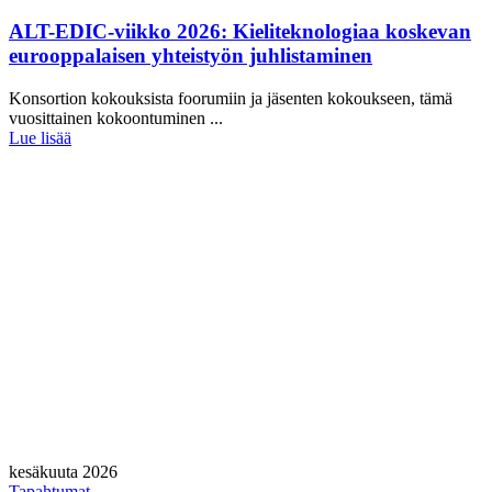
ALT-EDIC-viikko 2026: Kieliteknologiaa koskevan
eurooppalaisen yhteistyön juhlistaminen
Konsortion kokouksista foorumiin ja jäsenten kokoukseen, tämä
vuosittainen kokoontuminen ...
Lue lisää
kesäkuuta 2026
Tapahtumat