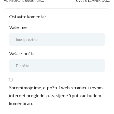
ALT-EDIC na godišnjem
Uvod u LLM-BRIDGE:
sastanku konzorcija
potpora europskim start-
TrustLLM: Izgradnja
up poduzećima u sektoru
Ostavite komentar
povjerenja u europske
LLM-a
LLM-ove
Vaše ime
Vaša e-pošta
Spremi moje ime, e-po?tu i web-stranicu u ovom
internet pregledniku za sljede?i put kad budem
komentirao.