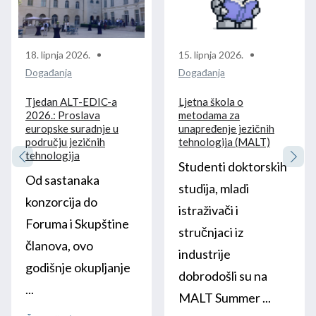
18. lipnja 2026.
15. lipnja 2026.
Događanja
Događanja
Tjedan ALT-EDIC-a
Ljetna škola o
2026.: Proslava
metodama za
europske suradnje u
unapređenje jezičnih
području jezičnih
tehnologija (MALT)
tehnologija
Studenti doktorskih
Od sastanaka
studija, mladi
konzorcija do
istraživači i
Foruma i Skupštine
stručnjaci iz
članova, ovo
industrije
godišnje okupljanje
dobrodošli su na
...
MALT Summer ...