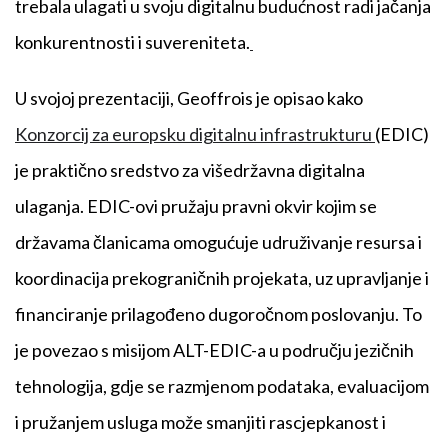
trebala ulagati u svoju digitalnu budućnost radi jačanja
konkurentnosti i suvereniteta.
U svojoj prezentaciji, Geoffrois je opisao kako
Konzorcij za europsku digitalnu infrastrukturu
(EDIC)
je praktično sredstvo za višedržavna digitalna
ulaganja. EDIC-ovi pružaju pravni okvir kojim se
državama članicama omogućuje udruživanje resursa i
koordinacija prekograničnih projekata, uz upravljanje i
financiranje prilagođeno dugoročnom poslovanju. To
je povezao s misijom ALT-EDIC-a u području jezičnih
tehnologija, gdje se razmjenom podataka, evaluacijom
i pružanjem usluga može smanjiti rascjepkanost i