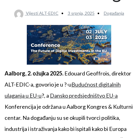
Vijesti ALT-EDIC
3 srpnja, 2025
Događanja
Aalborg, 2. ožujka 2025.
Edouard Geoffrois, direktor
ALT-EDIC-a, govorio je u ?-u
Budućnost digitalnih
ulaganja u EU-u
?, a
Dansko predsjedništvo EU-a
Konferencija je održana u Aalborg Kongres & Kulturni
centar. Na događanju su se okupili tvorci politika,
industrija i istraživanja kako bi ispitali kako bi Europa