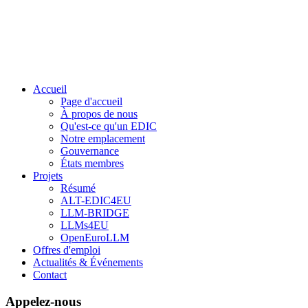
Accueil
Page d'accueil
À propos de nous
Qu'est-ce qu'un EDIC
Notre emplacement
Gouvernance
États membres
Projets
Résumé
ALT-EDIC4EU
LLM-BRIDGE
LLMs4EU
OpenEuroLLM
Offres d'emploi
Actualités & Événements
Contact
Appelez-nous