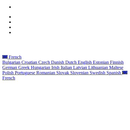
Mentions légales
Politique de confidentialité
Accessibilité
Plan du site
© 2026 ALT-EDIC. Tous droits réservés.
French
Bulgarian
Croatian
Czech
Danish
Dutch
English
Estonian
Finnish
German
Greek
Hungarian
Irish
Italian
Latvian
Lithuanian
Maltese
Polish
Portuguese
Romanian
Slovak
Slovenian
Swedish
Spanish
French