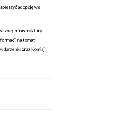
yspieszyć adopcję we
ycznej infrastruktury
nformacji na temat
wydarzeniu
oraz Komisji