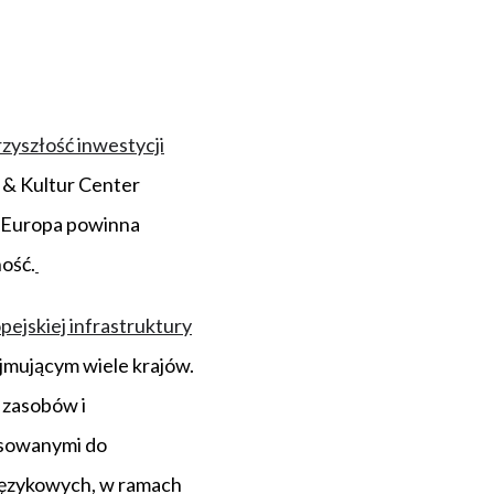
zyszłość inwestycji
 & Kultur Center
b Europa powinna
ość.
ejskiej infrastruktury
jmującym wiele krajów.
 zasobów i
osowanymi do
 językowych, w ramach