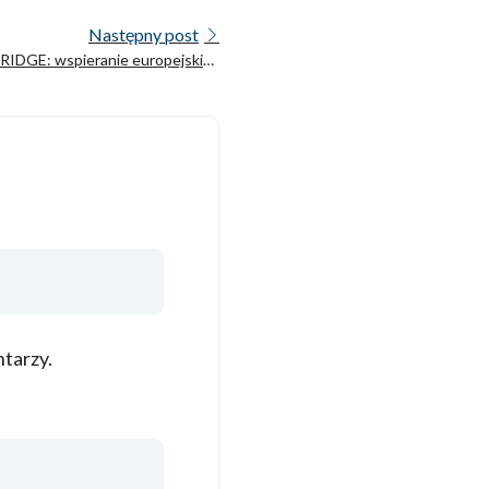
Następny post
RIDGE: wspieranie europejskich
tw typu start-up w sektorze LLM
tarzy.