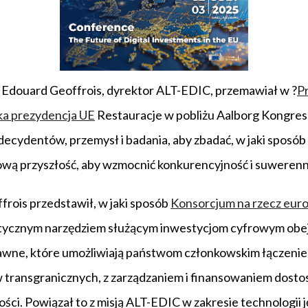
Edouard Geoffrois, dyrektor ALT-EDIC, przemawiał w ?
Pr
a prezydencja UE
Restauracje w pobliżu Aalborg Kongres
ecydentów, przemysł i badania, aby zbadać, w jaki sposó
wą przyszłość, aby wzmocnić konkurencyjność i suwerenn
frois przedstawił, w jaki sposób
Konsorcjum na rzecz europ
ktycznym narzędziem służącym inwestycjom cyfrowym obe
wne, które umożliwiają państwom członkowskim łączenie
 transgranicznych, z zarządzaniem i finansowaniem dost
ści. Powiązał to z misją ALT-EDIC w zakresie technologii