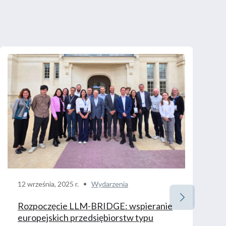
12 września, 2025 r.
Wydarzenia
Rozpoczęcie LLM-BRIDGE: wspieranie
europejskich przedsiębiorstw typu