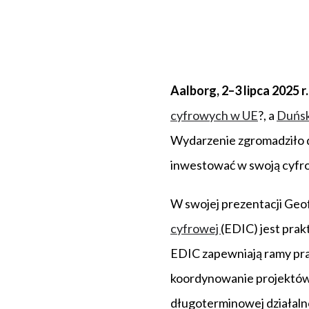
Aalborg, 2–3 lipca 2025 r.
cyfrowych w UE
?, a
Duńsk
Wydarzenie zgromadziło d
inwestować w swoją cyfro
W swojej prezentacji Geof
cyfrowej
(EDIC) jest pra
EDIC zapewniają ramy pra
koordynowanie projektów
długoterminowej działalno