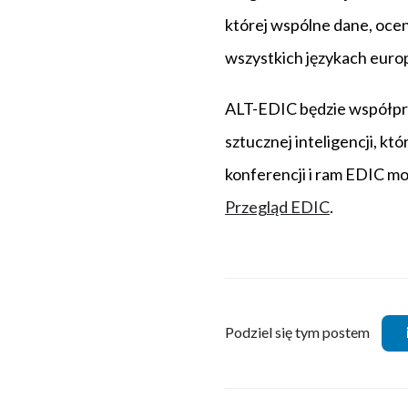
której wspólne dane, ocen
wszystkich językach europ
ALT-EDIC będzie współpra
sztucznej inteligencji, kt
konferencji i ram EDIC mo
Przegląd EDIC
.
Podziel się tym postem