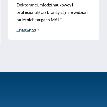
Doktoranci, młodzi naukowcy i
profesjonaliści z branży są mile widziani
na letnich targach MALT.
Czytaj więcej