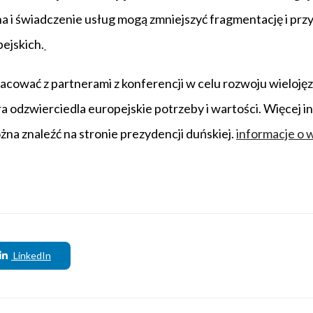
a i świadczenie usług mogą zmniejszyć fragmentację i prz
ejskich.
cować z partnerami z konferencji w celu rozwoju wielojęz
óra odzwierciedla europejskie potrzeby i wartości. Więcej i
żna znaleźć na stronie prezydencji duńskiej.
informacje o 
LinkedIn