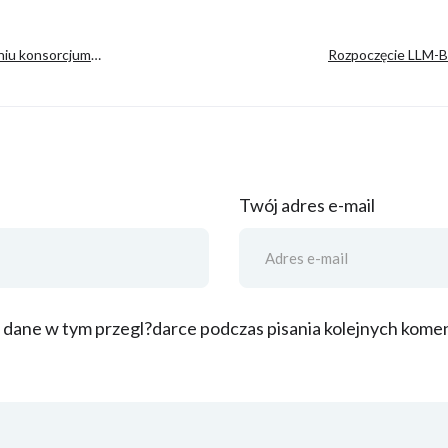
niu konsorcjum
Rozpoczęcie LLM-B
do europejskich LLM
przedsiębiors
Twój adres e-mail
 dane w tym przegl?darce podczas pisania kolejnych komen