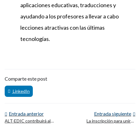
aplicaciones educativas, traducciones y
ayudando a los profesores a llevar a cabo
lecciones atractivas con las últimas
tecnologías.
Comparte este post
LinkedIn
Entrada anterior
Entrada siguiente
ALT-EDIC contribuirá al
La inscripción para unirse
desarrollo de LLM de
al Consorcio Industrial
código abierto en el marco
ALT-EDIC está abierta