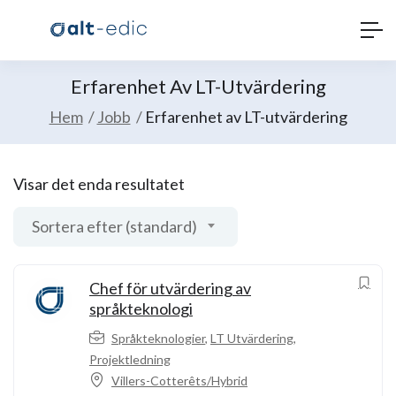
Erfarenhet Av LT-Utvärdering
Hem
Jobb
Erfarenhet av LT-utvärdering
Visar det enda resultatet
Sortera efter (standard)
Chef för utvärdering av
språkteknologi
Språkteknologier
,
LT Utvärdering
,
Projektledning
Villers-Cotterêts/Hybrid