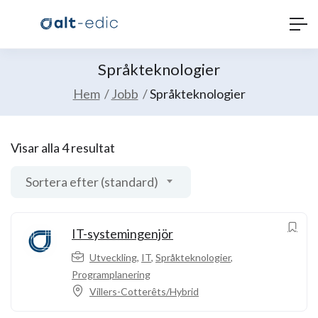
Språkteknologier
Hem
Jobb
Språkteknologier
Visar alla 4 resultat
Sortera efter (standard)
IT-systemingenjör
Utveckling
,
IT
,
Språkteknologier
,
Programplanering
Villers-Cotterêts/Hybrid