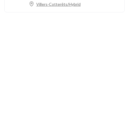
Villers-Cotterêts/Hybrid
Ring oss
+33 3 64 92 43 55
1 Place Aristide Briand
02600 Villers-Cotterêts, Frankrike
contact@alt-edic.eu