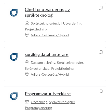
Chef för utvärdering av
språkteknologi
Språkteknologier
,
LT Utvärdering
,
Projektledning
Villers-Cotterêts/Hybrid
språklig datahanterare
Dataanteckning
,
Språkteknologier
,
Språkvetenskap
,
Projektledning
Villers-Cotterêts/Hybrid
Programvaruutvecklare
Utveckling
,
Språkteknologier
,
Programplanering