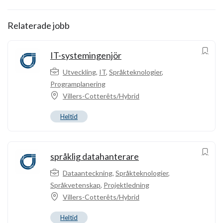
Relaterade jobb
IT-systemingenjör
Utveckling
,
IT
,
Språkteknologier
,
Programplanering
Villers-Cotterêts/Hybrid
Heltid
språklig datahanterare
Dataanteckning
,
Språkteknologier
,
Språkvetenskap
,
Projektledning
Villers-Cotterêts/Hybrid
Heltid