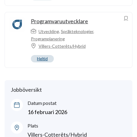
Programvaruutvecklare
Utveckling
,
Språkteknologier
,
Programplanering
Villers-Cotterêts/Hybrid
Heltid
Jobböversikt
Datum postat
16 februari 2026
Plats
Villers-Cotterêts/Hybrid