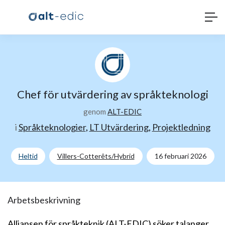
Chef för utvärdering av språkteknologi
genom
ALT-EDIC
i
Språkteknologier
,
LT Utvärdering
,
Projektledning
Heltid
Villers-Cotterêts/Hybrid
16 februari 2026
Arbetsbeskrivning
Alliansen för språkteknik (ALT-EDIC) söker talanger