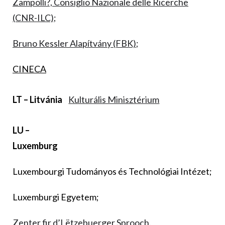
Zampolli?, Consiglio Nazionale delle Ricerche
(CNR-ILC);
Bruno Kessler Alapítvány (FBK)
;
CINECA
LT – Litvánia
Kulturális Minisztérium
LU –
Luxemburg
Luxembourgi Tudományos és Technológiai Intézet;
Luxemburgi Egyetem;
Zenter fir d’Lëtzebuerger Sprooch.