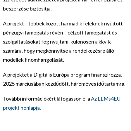
beszerzése biztosítja.
A projekt – többek között harmadik feleknek nyújtott
pénzügyi támogatás révén – célzott támogatást és
szolgáltatásokat fog nyújtani, különösen a kkv-k
számára, hogy megkönnyítse a rendelkezésre álló
modellek finomhangolását.
A projektet a Digitális Európa program finanszírozza.
2025 márciusában kezdődött, hároméves időtartamra.
További információkért látogasson el a
Az LLMs4EU
projekt honlapja.