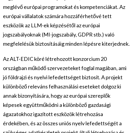
meglévő európai programokat és kompetenciákat. Az
európai vállalatok számára hozzáférhetővé tett
eszközök az LLM-ek képzésétől az európai
jogszabályoknak (MI-jogszabály, GDPR stb.) való
megfelelésük biztosításáig minden lépésre kiterjednek.
Az ALT-EDIC köré létrehozott konzorcium 20
országban működő szervezeteket foglal magában, ami
jó földrajzi és nyelvi lefedettséget biztosít. A projekt
különböző releváns felhasználási eseteket dolgoz ki
annak bizonyítására, hogy az európai szereplők
képesek együttműködni a különböző gazdasági
ágazatokhoz igazított eszközök létrehozása
érdekében, és az összes uniós nyelv lefedettségét a
szükséges adatkészletek projekt általi létrehozása és