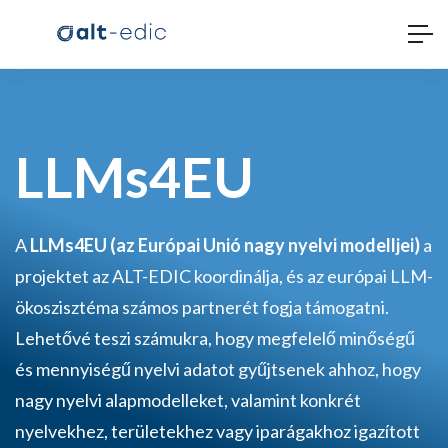
LLMs4EU
A
LLMs4EU (az Európai Unió nagy nyelvi modelljei)
a
projektet az ALT-EDIC koordinálja, és az európai LLM-
ökoszisztéma számos partnerét fogja támogatni.
Lehetővé teszi számukra, hogy megfelelő minőségű
és mennyiségű nyelvi adatot gyűjtsenek ahhoz, hogy
nagy nyelvi alapmodelleket, valamint konkrét
nyelvekhez, területekhez vagy iparágakhoz igazított