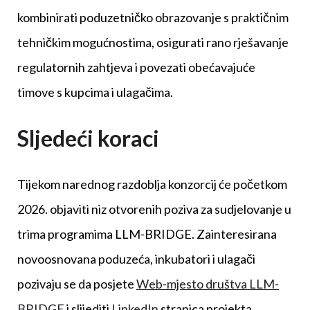
kombinirati poduzetničko obrazovanje s praktičnim
tehničkim mogućnostima, osigurati rano rješavanje
regulatornih zahtjeva i povezati obećavajuće
timove s kupcima i ulagačima.
Sljedeći koraci
Tijekom narednog razdoblja konzorcij će početkom
2026. objaviti niz otvorenih poziva za sudjelovanje u
trima programima LLM-BRIDGE. Zainteresirana
novoosnovana poduzeća, inkubatori i ulagači
pozivaju se da posjete
Web-mjesto društva LLM-
BRIDGE
i slijediti
LinkedIn
stranica projekta.