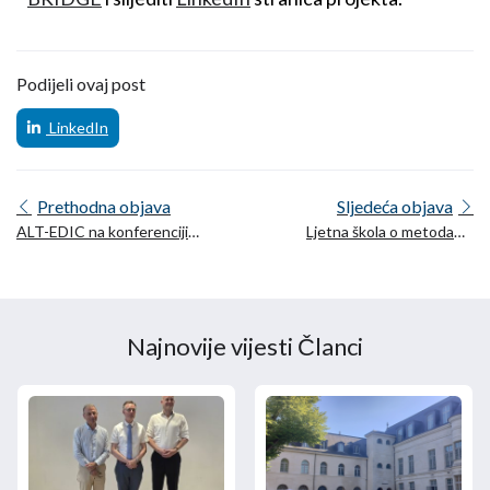
Podijeli ovaj post
LinkedIn
Prethodna objava
Sljedeća objava
ALT-EDIC na konferenciji
Ljetna škola o metodama
danskog predsjedništva
za unapređenje jezičnih
EU-a u Aalborgu
tehnologija (MALT)
Najnovije vijesti Članci