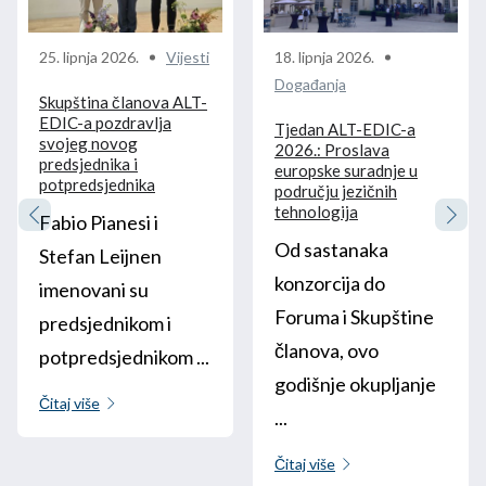
25. lipnja 2026.
Vijesti
18. lipnja 2026.
Događanja
Skupština članova ALT-
EDIC-a pozdravlja
Tjedan ALT-EDIC-a
svojeg novog
2026.: Proslava
predsjednika i
europske suradnje u
potpredsjednika
području jezičnih
tehnologija
Fabio Pianesi i
Od sastanaka
Stefan Leijnen
konzorcija do
imenovani su
Foruma i Skupštine
predsjednikom i
članova, ovo
potpredsjednikom ...
godišnje okupljanje
Čitaj više
...
Čitaj više