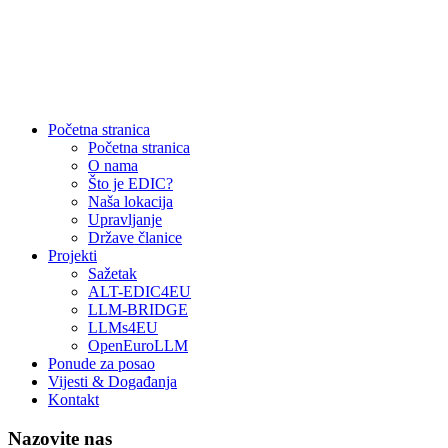
Početna stranica
Početna stranica
O nama
Što je EDIC?
Naša lokacija
Upravljanje
Države članice
Projekti
Sažetak
ALT-EDIC4EU
LLM-BRIDGE
LLMs4EU
OpenEuroLLM
Ponude za posao
Vijesti & Događanja
Kontakt
Nazovite nas