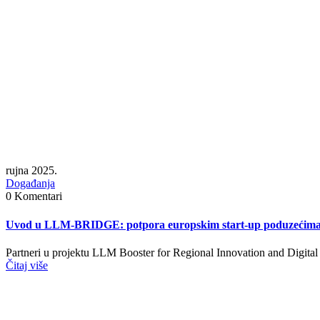
rujna 2025.
Događanja
0 Komentari
Uvod u LLM-BRIDGE: potpora europskim start-up poduzećima
Partneri u projektu LLM Booster for Regional Innovation and Digita
Čitaj više