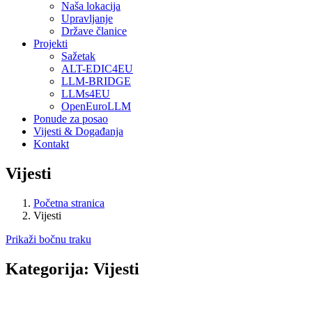
Naša lokacija
Upravljanje
Države članice
Projekti
Sažetak
ALT-EDIC4EU
LLM-BRIDGE
LLMs4EU
OpenEuroLLM
Ponude za posao
Vijesti & Događanja
Kontakt
Vijesti
Početna stranica
Vijesti
Prikaži bočnu traku
Kategorija:
Vijesti