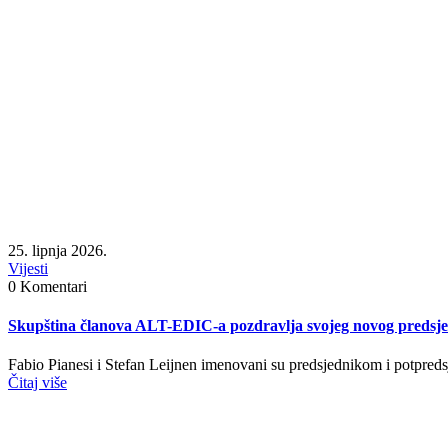
25. lipnja 2026.
Vijesti
0 Komentari
Skupština članova ALT-EDIC-a pozdravlja svojeg novog predsje
Fabio Pianesi i Stefan Leijnen imenovani su predsjednikom i potpred
Čitaj više