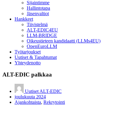
Sijaintimme
Hallintotapa
Jäsenvaltiot
Hankkeet
Tiivistelmä
ALT-EDIC4EU
LLM-BRIDGE
Oikeustieteen kandidaatti (LLMs4EU)
OpenEuroLLM
Työtarjoukset
Uutiset & Tapahtumat
Yhteydenotto
ALT-EDIC palkkaa
Uutiset ALT-EDIC
joulukuuta 2024
Ajankohtaista
,
Rekrytointi