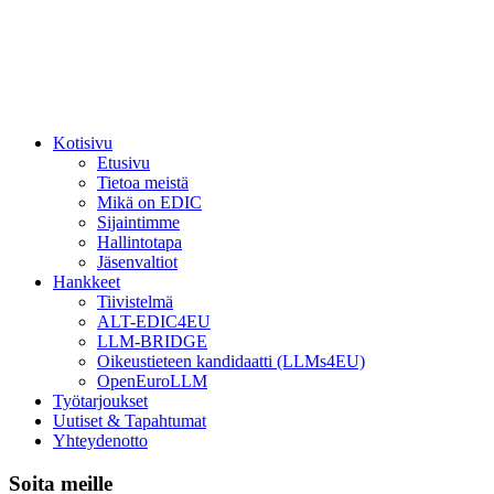
Kotisivu
Etusivu
Tietoa meistä
Mikä on EDIC
Sijaintimme
Hallintotapa
Jäsenvaltiot
Hankkeet
Tiivistelmä
ALT-EDIC4EU
LLM-BRIDGE
Oikeustieteen kandidaatti (LLMs4EU)
OpenEuroLLM
Työtarjoukset
Uutiset & Tapahtumat
Yhteydenotto
Soita meille