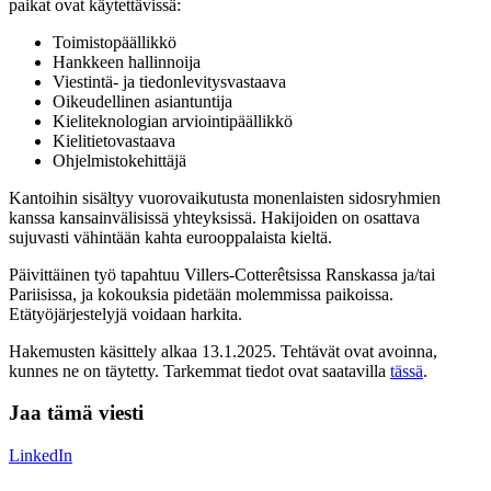
paikat ovat käytettävissä:
Toimistopäällikkö
Hankkeen hallinnoija
Viestintä- ja tiedonlevitysvastaava
Oikeudellinen asiantuntija
Kieliteknologian arviointipäällikkö
Kielitietovastaava
Ohjelmistokehittäjä
Kantoihin sisältyy vuorovaikutusta monenlaisten sidosryhmien
kanssa kansainvälisissä yhteyksissä. Hakijoiden on osattava
sujuvasti vähintään kahta eurooppalaista kieltä.
Päivittäinen työ tapahtuu Villers-Cotterêtsissa Ranskassa ja/tai
Pariisissa, ja kokouksia pidetään molemmissa paikoissa.
Etätyöjärjestelyjä voidaan harkita.
Hakemusten käsittely alkaa 13.1.2025. Tehtävät ovat avoinna,
kunnes ne on täytetty. Tarkemmat tiedot ovat saatavilla
tässä
.
Jaa tämä viesti
LinkedIn