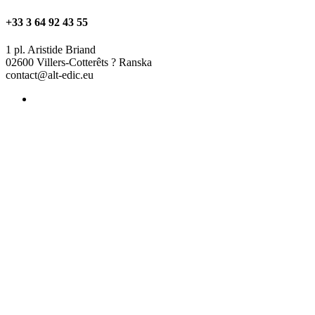
+33 3 64 92 43 55
1 pl. Aristide Briand
02600 Villers-Cotterêts ? Ranska
contact@alt-edic.eu