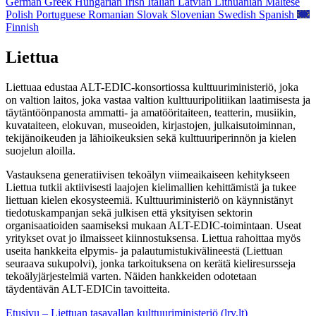
German
Greek
Hungarian
Irish
Italian
Latvian
Lithuanian
Maltese
Polish
Portuguese
Romanian
Slovak
Slovenian
Swedish
Spanish
Finnish
Liettua
Liettuaa edustaa ALT-EDIC-konsortiossa kulttuuriministeriö, joka
on valtion laitos, joka vastaa valtion kulttuuripolitiikan laatimisesta ja
täytäntöönpanosta ammatti- ja amatööritaiteen, teatterin, musiikin,
kuvataiteen, elokuvan, museoiden, kirjastojen, julkaisutoiminnan,
tekijänoikeuden ja lähioikeuksien sekä kulttuuriperinnön ja kielen
suojelun aloilla.
Vastauksena generatiivisen tekoälyn viimeaikaiseen kehitykseen
Liettua tutkii aktiivisesti laajojen kielimallien kehittämistä ja tukee
liettuan kielen ekosysteemiä. Kulttuuriministeriö on käynnistänyt
tiedotuskampanjan sekä julkisen että yksityisen sektorin
organisaatioiden saamiseksi mukaan ALT-EDIC-toimintaan. Useat
yritykset ovat jo ilmaisseet kiinnostuksensa. Liettua rahoittaa myös
useita hankkeita elpymis- ja palautumistukivälineestä (Liettuan
seuraava sukupolvi), jonka tarkoituksena on kerätä kieliresursseja
tekoälyjärjestelmiä varten. Näiden hankkeiden odotetaan
täydentävän ALT-EDICin tavoitteita.
Etusivu – Liettuan tasavallan kulttuuriministeriö (lrv.lt)