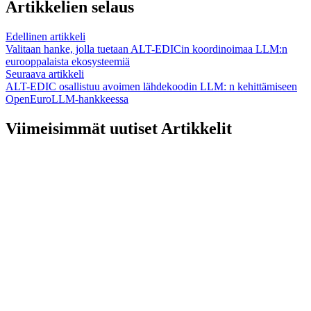
Artikkelien selaus
Edellinen artikkeli
Valitaan hanke, jolla tuetaan ALT-EDICin koordinoimaa LLM:n
eurooppalaista ekosysteemiä
Seuraava artikkeli
ALT-EDIC osallistuu avoimen lähdekoodin LLM: n kehittämiseen
OpenEuroLLM-hankkeessa
Viimeisimmät uutiset Artikkelit