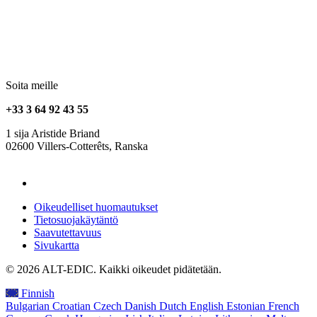
Soita meille
+33 3 64 92 43 55
1 sija Aristide Briand
02600 Villers-Cotterêts, Ranska
contact@alt-edic.eu
Oikeudelliset huomautukset
Tietosuojakäytäntö
Saavutettavuus
Sivukartta
© 2026 ALT-EDIC. Kaikki oikeudet pidätetään.
Finnish
Bulgarian
Croatian
Czech
Danish
Dutch
English
Estonian
French