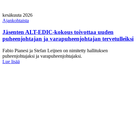
kesäkuuta 2026
Ajankohtaista
Jäsenten ALT-EDIC-kokous toivottaa uuden
puheenjohtajan ja varapuheenjohtajan tervetulleiksi
Fabio Pianesi ja Stefan Leijnen on nimitetty hallituksen
puheenjohtajaksi ja varapuheenjohtajaksi.
Lue lisää