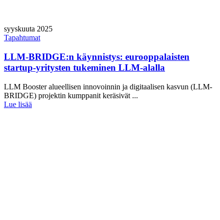
syyskuuta 2025
Tapahtumat
LLM-BRIDGE:n käynnistys: eurooppalaisten
startup-yritysten tukeminen LLM-alalla
LLM Booster alueellisen innovoinnin ja digitaalisen kasvun (LLM-
BRIDGE) projektin kumppanit keräsivät ...
Lue lisää