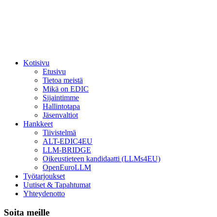
Kotisivu
Etusivu
Tietoa meistä
Mikä on EDIC
Sijaintimme
Hallintotapa
Jäsenvaltiot
Hankkeet
Tiivistelmä
ALT-EDIC4EU
LLM-BRIDGE
Oikeustieteen kandidaatti (LLMs4EU)
OpenEuroLLM
Työtarjoukset
Uutiset & Tapahtumat
Yhteydenotto
Soita meille