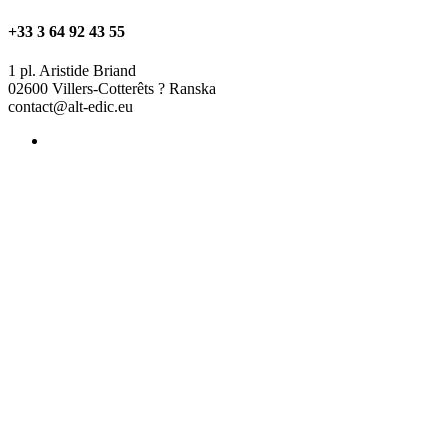
+33 3 64 92 43 55
1 pl. Aristide Briand
02600 Villers-Cotterêts ? Ranska
contact@alt-edic.eu