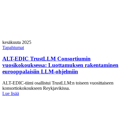
kesäkuuta 2025
Tapahtumat
ALT-EDIC TrustLLM Consortiumin
vuosikokouksessa: Luottamuksen rakentaminen
eurooppalaisiin LLM-ohjelmiin
ALT-EDIC-tiimi osallistui TrustLLM:n toiseen vuosittaiseen
konsortiokokoukseen Reykjavikissa.
Lue lisää