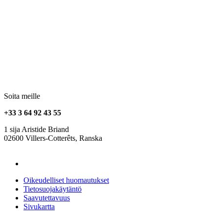
Soita meille
+33 3 64 92 43 55
1 sija Aristide Briand
02600 Villers-Cotterêts, Ranska
contact@alt-edic.eu
Oikeudelliset huomautukset
Tietosuojakäytäntö
Saavutettavuus
Sivukartta