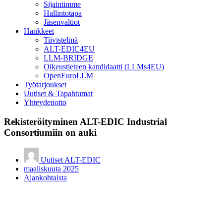
Sijaintimme
Hallintotapa
Jäsenvaltiot
Hankkeet
Tiivistelmä
ALT-EDIC4EU
LLM-BRIDGE
Oikeustieteen kandidaatti (LLMs4EU)
OpenEuroLLM
Työtarjoukset
Uutiset & Tapahtumat
Yhteydenotto
Rekisteröityminen ALT-EDIC Industrial
Consortiumiin on auki
Uutiset ALT-EDIC
maaliskuuta 2025
Ajankohtaista