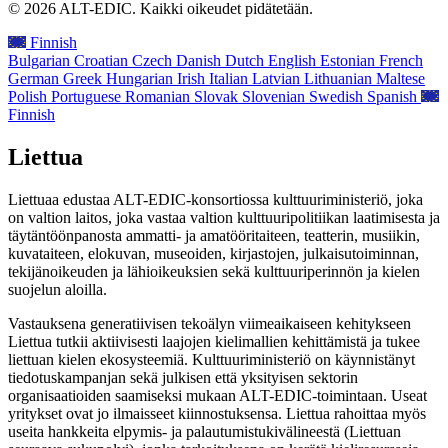
© 2026 ALT-EDIC. Kaikki oikeudet pidätetään.
Finnish
Bulgarian
Croatian
Czech
Danish
Dutch
English
Estonian
French
German
Greek
Hungarian
Irish
Italian
Latvian
Lithuanian
Maltese
Polish
Portuguese
Romanian
Slovak
Slovenian
Swedish
Spanish
Finnish
Liettua
Liettuaa edustaa ALT-EDIC-konsortiossa kulttuuriministeriö, joka
on valtion laitos, joka vastaa valtion kulttuuripolitiikan laatimisesta ja
täytäntöönpanosta ammatti- ja amatööritaiteen, teatterin, musiikin,
kuvataiteen, elokuvan, museoiden, kirjastojen, julkaisutoiminnan,
tekijänoikeuden ja lähioikeuksien sekä kulttuuriperinnön ja kielen
suojelun aloilla.
Vastauksena generatiivisen tekoälyn viimeaikaiseen kehitykseen
Liettua tutkii aktiivisesti laajojen kielimallien kehittämistä ja tukee
liettuan kielen ekosysteemiä. Kulttuuriministeriö on käynnistänyt
tiedotuskampanjan sekä julkisen että yksityisen sektorin
organisaatioiden saamiseksi mukaan ALT-EDIC-toimintaan. Useat
yritykset ovat jo ilmaisseet kiinnostuksensa. Liettua rahoittaa myös
useita hankkeita elpymis- ja palautumistukivälineestä (Liettuan