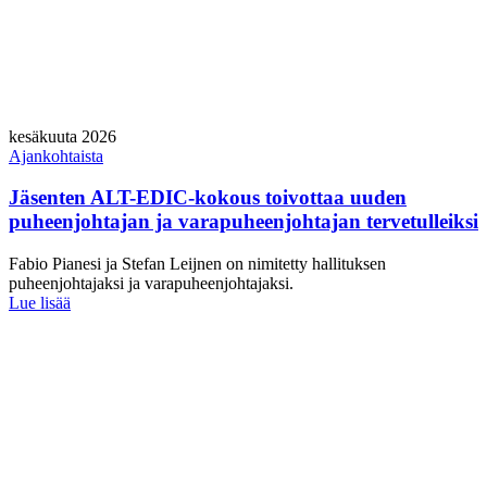
kesäkuuta 2026
Ajankohtaista
Jäsenten ALT-EDIC-kokous toivottaa uuden
puheenjohtajan ja varapuheenjohtajan tervetulleiksi
Fabio Pianesi ja Stefan Leijnen on nimitetty hallituksen
puheenjohtajaksi ja varapuheenjohtajaksi.
Lue lisää