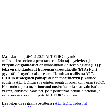
Maaliskuun 6. päivänä 2025 ALT-EDIC käynnisti
teollisuuskonsortionsa perustamisen. Edustajat:
yritykset ja
yritystukiorganisaatiot
on kiinnostunut kieliteknologiasta (LT) ja
joka on sijoittautunut Euroopan talousalueelle (ETA)
Heitä
pyydetään liittymään aloitteeseen. He tulevat
osallistua ALT-
EDICin strategisten painopisteiden määrittelyyn
ja valitsee
edustajia ALT-EDICin strategisten suuntaviivojen komiteaan (SOC).
Konsortio tarjoaa myös
foorumi uusien hankkeiden valmistelua
varten
, erityisesti hankkeet, jotka perustuvat jaettuihin tietoihin ja
vertailevaan arviointiin, joita ALT-EDIC voi tukea.
Lisätietoja on saatavilla osoitteessa
ALT-EDIC Industrial