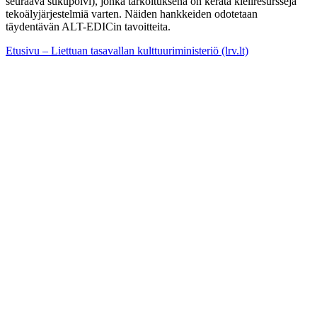
seuraava sukupolvi), jonka tarkoituksena on kerätä kieliresursseja
tekoälyjärjestelmiä varten. Näiden hankkeiden odotetaan
täydentävän ALT-EDICin tavoitteita.
Etusivu – Liettuan tasavallan kulttuuriministeriö (lrv.lt)