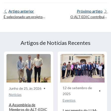
Artigo anterior
Próximo artigo
É selecionado um projeto
O ALT-EDIC contribuirá
de apoio ao ecossistema
para o desenvolvimento
europeu LLM coordenado
de LLM de código aberto
pela ALT-EDIC
no âmbito do projeto
OpenEuroLLM
Artigos de Notícias Recentes
12 de setembro de
Junho de 25, às 2026
2025
Notícias
Eventos
A Assembleia de
Membros do ALT-EDIC
Lançamento do LLM-