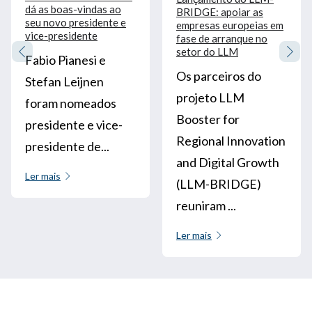
dá as boas-vindas ao
BRIDGE: apoiar as
seu novo presidente e
empresas europeias em
vice-presidente
fase de arranque no
setor do LLM
Fabio Pianesi e
Os parceiros do
Stefan Leijnen
projeto LLM
foram nomeados
Booster for
presidente e vice-
Regional Innovation
presidente de...
and Digital Growth
Ler mais
(LLM-BRIDGE)
reuniram ...
Ler mais