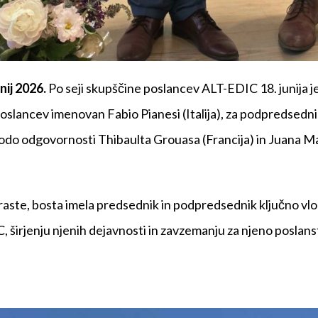
nij 2026.
Po seji skupščine poslancev ALT-EDIC 18. junija je
slancev imenovan Fabio Pianesi (Italija), za podpredsedni
bodo odgovornosti Thibaulta Grouasa (Francija) in Juana 
aste, bosta imela predsednik in podpredsednik ključno vlo
, širjenju njenih dejavnosti in zavzemanju za njeno poslans