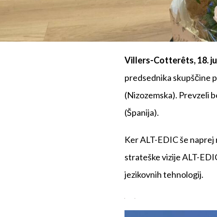
Villers-Cotterêts, 18. ju
predsednika skupščine po
(Nizozemska). Prevzeli 
(Španija).
Ker ALT-EDIC še naprej r
strateške vizije ALT-EDIC
jezikovnih tehnologij.