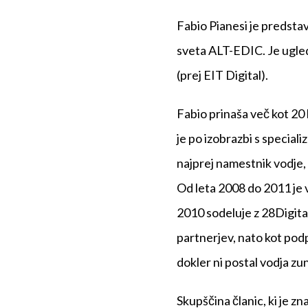
Fabio Pianesi je predstav
sveta ALT-EDIC. Je ugle
(prej EIT Digital).
Fabio prinaša več kot 20 
je po izobrazbi s speciali
najprej namestnik vodje, 
Od leta 2008 do 2011 je 
2010 sodeluje z 28Digital
partnerjev, nato kot podp
dokler ni postal vodja z
Skupščina članic, ki je 