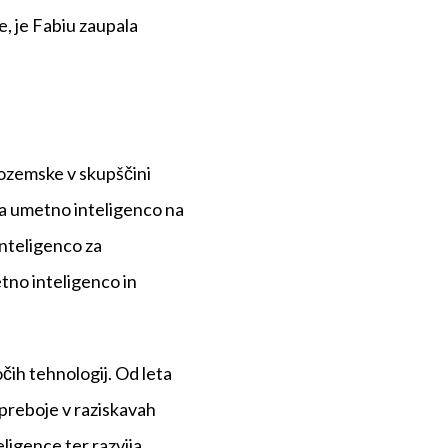
, je Fabiu zaupala
ozemske v skupščini
za umetno inteligenco na
inteligenco za
tno inteligenco in
čih tehnologij. Od leta
 preboje v raziskavah
igence ter razvija