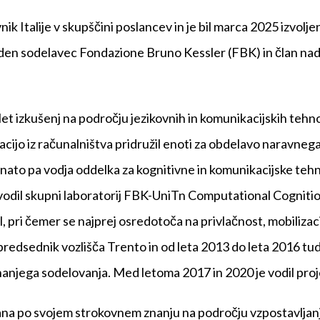
nik Italije v skupščini poslancev in je bil marca 2025 izvol
den sodelavec Fondazione Bruno Kessler (FBK) in član nad
let izkušenj na področju jezikovnih in komunikacijskih tehno
zacijo iz računalništva pridružil enoti za obdelavo naravnega 
nato pa vodja oddelka za kognitivne in komunikacijske tehn
vodil skupni laboratorij FBK-UniTn Computational Cognitio
, pri čemer se najprej osredotoča na privlačnost, mobilizac
redsednik vozlišča Trento in od leta 2013 do leta 2016 tudi
unanjega sodelovanja. Med letoma 2017 in 2020 je vodil pro
znana po svojem strokovnem znanju na področju vzpostavljanj