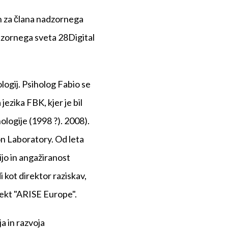
jen za člana nadzornega
zornega sveta 28Digital
logij. Psiholog Fabio se
jezika FBK, kjer je bil
ologije (1998 ?). 2008).
n Laboratory. Od leta
ijo in angažiranost
 kot direktor raziskav,
jekt "ARISE Europe".
a in razvoja