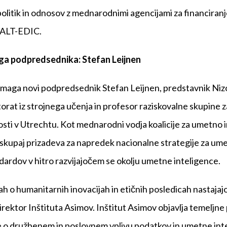
olitik in odnosov z mednarodnimi agencijami za financiranje
 ALT-EDIC.
ga podpredsednika: Stefan Leijnen
aga novi podpredsednik Stefan Leijnen, predstavnik Niz
torat iz strojnega učenja in profesor raziskovalne skupine 
sti v Utrechtu. Kot mednarodni vodja koalicije za umetno 
kupaj prizadeva za napredek nacionalne strategije za ume
dardov v hitro razvijajočem se okolju umetne inteligence.
h o humanitarnih inovacijah in etičnih posledicah nastajajo
direktor Inštituta Asimov. Inštitut Asimov objavlja temeljne
 o družbenem in poslovnem vplivu podatkov in umetne intel