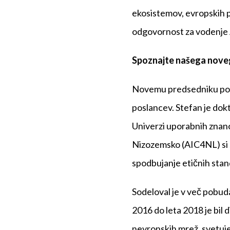
ekosistemov, evropskih p
odgovornost za vodenje
Spoznajte našega nove
Novemu predsedniku pom
poslancev. Stefan je dok
Univerzi uporabnih znano
Nizozemsko (AIC4NL) si s
spodbujanje etičnih stan
Sodeloval je v več pobuda
2016 do leta 2018 je bil 
nevronskih mrež, svetuje