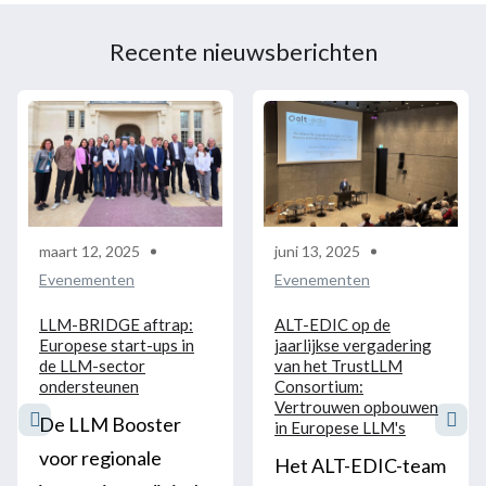
gebied van
taaltechnologieën
Recente nieuwsberichten
maart 12, 2025
juni 13, 2025
Evenementen
Evenementen
LLM-BRIDGE aftrap:
ALT-EDIC op de
Europese start-ups in
jaarlijkse vergadering
de LLM-sector
van het TrustLLM
ondersteunen
Consortium:
Vertrouwen opbouwen
De LLM Booster
in Europese LLM's
voor regionale
Het ALT-EDIC-team