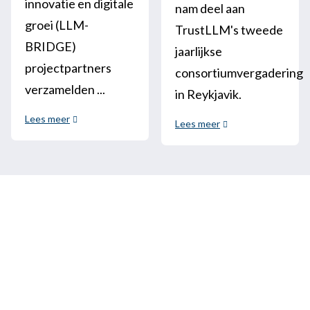
innovatie en digitale
nam deel aan
groei (LLM-
TrustLLM's tweede
BRIDGE)
jaarlijkse
projectpartners
consortiumvergadering
verzamelden ...
in Reykjavik.
Lees meer
Lees meer
Bel ons
+33 3 64 92 43 55