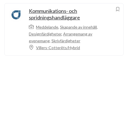
Kommunikations- och
spridningshandläggare
Meddelande
,
Skapande av innehåll
,
Designfärdigheter
,
Arrangemang av
evenemang
,
Skrivfärdigheter
Villers-Cotterêts/Hybrid
Ring oss
+33 3 64 92 43 55
1 Place Aristide Briand