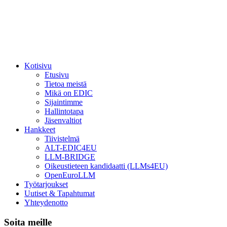
Kotisivu
Etusivu
Tietoa meistä
Mikä on EDIC
Sijaintimme
Hallintotapa
Jäsenvaltiot
Hankkeet
Tiivistelmä
ALT-EDIC4EU
LLM-BRIDGE
Oikeustieteen kandidaatti (LLMs4EU)
OpenEuroLLM
Työtarjoukset
Uutiset & Tapahtumat
Yhteydenotto
Soita meille