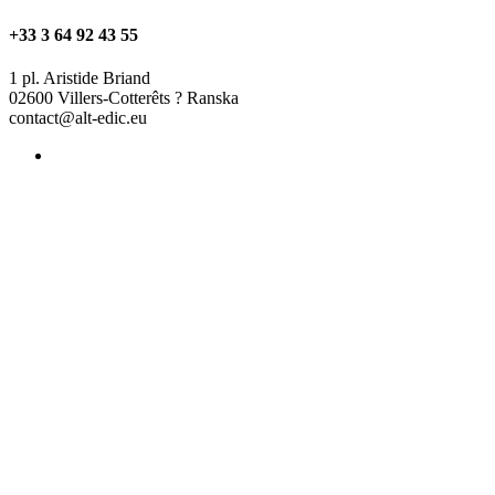
+33 3 64 92 43 55
1 pl. Aristide Briand
02600 Villers-Cotterêts ? Ranska
contact@alt-edic.eu