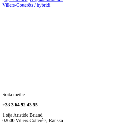
Villers-Cotterêts / hybridi
Soita meille
+33 3 64 92 43 55
1 sija Aristide Briand
02600 Villers-Cotterêts, Ranska
contact@alt-edic.eu