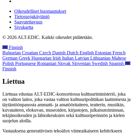
Oikeudelliset huomautukset
Tietosuojakäytäntö
Saavutettavuus
Sivukartta
© 2026 ALT-EDIC. Kaikki oikeudet pidätetään.
Finnish
Bulgarian
Croatian
Czech
Danish
Dutch
English
Estonian
French
German
Greek
Hungarian
Irish
Italian
Latvian
Lithuanian
Maltese
Polish
Portuguese
Romanian
Slovak
Slovenian
Swedish
Spanish
Finnish
Liettua
Liettuaa edustaa ALT-EDIC-konsortiossa kulttuuriministeriö, joka
on valtion laitos, joka vastaa valtion kulttuuripolitiikan laatimisesta ja
täytäntöönpanosta ammatti- ja amatööritaiteen, teatterin, musiikin,
kuvataiteen, elokuvan, museoiden, kirjastojen, julkaisutoiminnan,
tekijänoikeuden ja lähioikeuksien sekä kulttuuriperinnön ja kielen
suojelun aloilla.
Vastauksena generatiivisen tekoälyn viimeaikaiseen kehitykseen