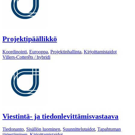
Projektipäällikkö
Koordinointi
,
Eurooppa
,
Projektinhallinta
,
Kirjoittamistaidot
Villers-Cotterêts / hybridi
Viestintä- ja tiedonlevittämisvastaava
Tiedonanto
,
Sisällön luominen
,
Suunnittelutaidot
,
Tapahtuman
järjestäminen
,
Kirjoittamistaidot