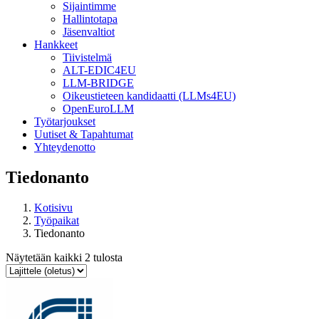
Sijaintimme
Hallintotapa
Jäsenvaltiot
Hankkeet
Tiivistelmä
ALT-EDIC4EU
LLM-BRIDGE
Oikeustieteen kandidaatti (LLMs4EU)
OpenEuroLLM
Työtarjoukset
Uutiset & Tapahtumat
Yhteydenotto
Tiedonanto
Kotisivu
Työpaikat
Tiedonanto
Näytetään kaikki 2 tulosta