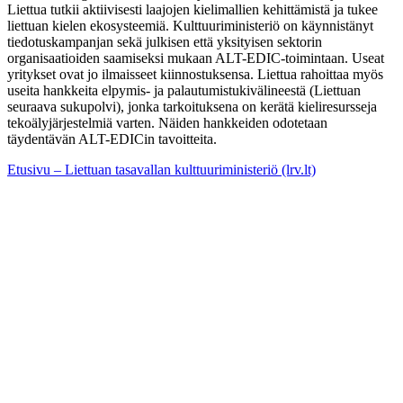
Liettua tutkii aktiivisesti laajojen kielimallien kehittämistä ja tukee
liettuan kielen ekosysteemiä. Kulttuuriministeriö on käynnistänyt
tiedotuskampanjan sekä julkisen että yksityisen sektorin
organisaatioiden saamiseksi mukaan ALT-EDIC-toimintaan. Useat
yritykset ovat jo ilmaisseet kiinnostuksensa. Liettua rahoittaa myös
useita hankkeita elpymis- ja palautumistukivälineestä (Liettuan
seuraava sukupolvi), jonka tarkoituksena on kerätä kieliresursseja
tekoälyjärjestelmiä varten. Näiden hankkeiden odotetaan
täydentävän ALT-EDICin tavoitteita.
Etusivu – Liettuan tasavallan kulttuuriministeriö (lrv.lt)