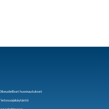
Oikeudelliset huomautukset
Tietosuojakäytäntö
Saavutettavuus