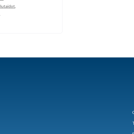
lutaidot
,
t