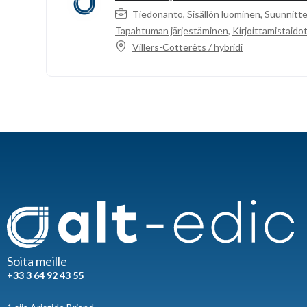
Tiedonanto
,
Sisällön luominen
,
Suunnitte
Tapahtuman järjestäminen
,
Kirjoittamistaido
Villers-Cotterêts / hybridi
Soita meille
+33 3 64 92 43 55