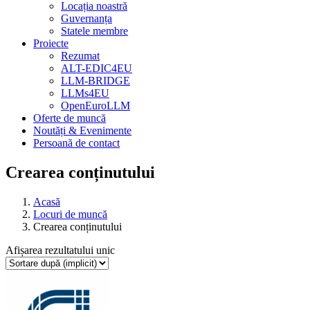
Locația noastră
Guvernanța
Statele membre
Proiecte
Rezumat
ALT-EDIC4EU
LLM-BRIDGE
LLMs4EU
OpenEuroLLM
Oferte de muncă
Noutăți & Evenimente
Persoană de contact
Crearea conținutului
Acasă
Locuri de muncă
Crearea conținutului
Afișarea rezultatului unic