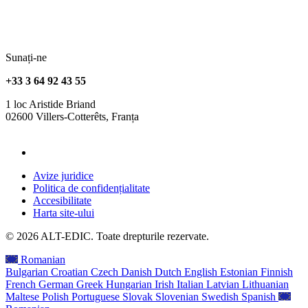
Sunați-ne
+33 3 64 92 43 55
1 loc Aristide Briand
02600 Villers-Cotterêts, Franța
contact@alt-edic.eu
Avize juridice
Politica de confidențialitate
Accesibilitate
Harta site-ului
© 2026 ALT-EDIC. Toate drepturile rezervate.
Romanian
Bulgarian
Croatian
Czech
Danish
Dutch
English
Estonian
Finnish
French
German
Greek
Hungarian
Irish
Italian
Latvian
Lithuanian
Maltese
Polish
Portuguese
Slovak
Slovenian
Swedish
Spanish