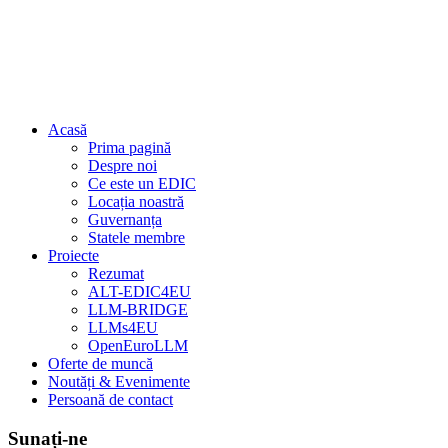
Acasă
Prima pagină
Despre noi
Ce este un EDIC
Locația noastră
Guvernanța
Statele membre
Proiecte
Rezumat
ALT-EDIC4EU
LLM-BRIDGE
LLMs4EU
OpenEuroLLM
Oferte de muncă
Noutăți & Evenimente
Persoană de contact
Sunați-ne