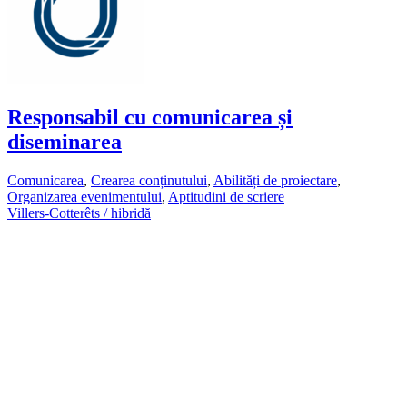
Responsabil cu comunicarea și
diseminarea
Comunicarea
,
Crearea conținutului
,
Abilități de proiectare
,
Organizarea evenimentului
,
Aptitudini de scriere
Villers-Cotterêts / hibridă