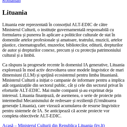
Romanian
Lituania
Lituania este reprezentată în consorțiul ALT-EDIC de către
Ministerul Culturii, o instituție guvernamentală responsabilă cu
formularea și punerea în aplicare a politicilor culturale de stat în
domeniile artelor profesionale și amatoare, teatrului, muzicii, artelor
plastice, cinematografiei, muzeelor, bibliotecilor, editurii, drepturilor
de autor și drepturilor conexe, precum și cu protecția patrimoniului
cultural și a limbii.
Ca răspuns la progresele recente în domeniul IA generative, Lituania
explorează în mod activ dezvoltarea unor modele lingvistice de mari
dimensiuni (LLM) și sprijină ecosistemul pentru limba lituaniană.
Ministerul Culturii a inițiat o campanie de informare pentru a implica
atât organizațiile din sectorul public, cât și cele din sectorul privat în
eforturile ALT-EDIC. Mai multe companii și-au exprimat deja
interesul. Lituania finanțează, de asemenea, o serie de proiecte prin
intermediul Mecanismului de redresare și reziliență (Următoarea
generație Lituania), care vizează acumularea de resurse lingvistice
pentru sistemele de IA. Se anticipează că aceste proiecte vor
completa obiectivele ALT-EDIC.
Acasă – Ministerul Culturii din Republica Lituania (lrv.lt)