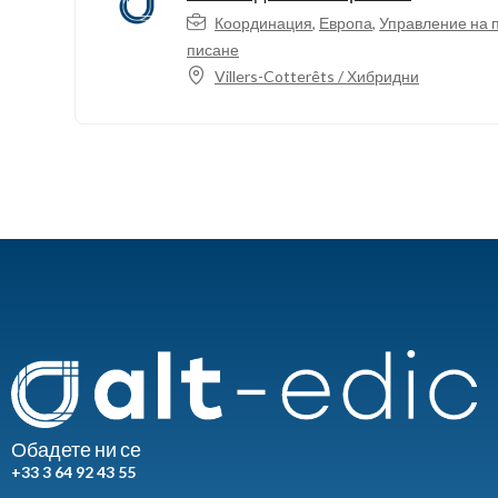
Координация
,
Европа
,
Управление на 
писане
Villers-Cotterêts / Хибридни
Обадете ни се
+33 3 64 92 43 55