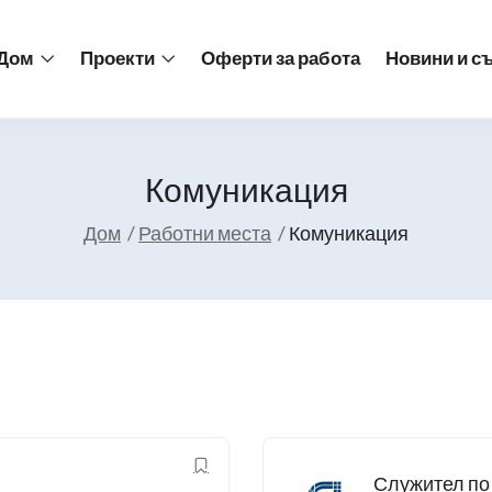
Дом
Проекти
Оферти за работа
Новини и с
Комуникация
Дом
Работни места
Комуникация
Служител по