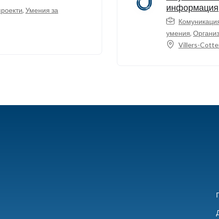
информация
проекти
,
Умения за
Комуникаци
умения
,
Организ
Villers-Cott