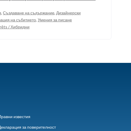
я
,
Създаване на съдържание
,
Дизайнерски
ация на събитието
,
Умения за писане
erêts / Хибридни
Правни известия
Декларация за поверителност