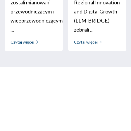
zostali mianowani
Regional Innovation
przewodniczącym i
and Digital Growth
wiceprzewodniczącym
(LLM-BRIDGE)
...
zebrali ...
Czytaj więcej
Czytaj więcej
Zadzwoń do nas
+33 3 64 92 43 55
1 miejsce Aristide Briand