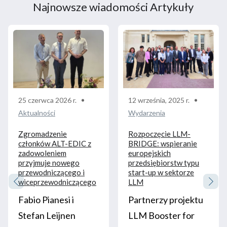
Najnowsze wiadomości Artykuły
25 czerwca 2026 r.
12 września, 2025 r.
Aktualności
Wydarzenia
Zgromadzenie
Rozpoczęcie LLM-
członków ALT-EDIC z
BRIDGE: wspieranie
zadowoleniem
europejskich
przyjmuje nowego
przedsiębiorstw typu
przewodniczącego i
start-up w sektorze
wiceprzewodniczącego
LLM
Fabio Pianesi i
Partnerzy projektu
Stefan Leijnen
LLM Booster for