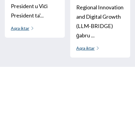
President u Viċi
Regional Innovation
President ta'...
and Digital Growth
(LLM-BRIDGE)
Aqra iktar
ġabru ...
Aqra iktar
Ċemplilna
+33 3 64 92 43 55
1 post Aristide Briand