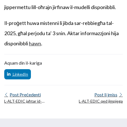
jippermettu lill-oħrajn jirfinaw il-mudelli disponibbli.
Il-proġett huwa mistenni li jibda sar-rebbiegħa tal-
2025, għal perjodu ta’ 3 snin. Aktar informazzjoni hija
disponibbli
hawn
.
Aqsam din il-kariga
LinkedIn
Post Preċedenti
Post li jmiss
L-ALT-EDIC jaħtar id-
L-ALT-EDIC qed jimpjega
direttur tiegħu