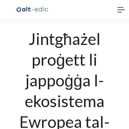
Jintgħażel
proġett li
jappoġġa l-
ekosistema
Ewropea tal-