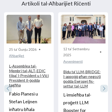
Artikoli tal-Aħbarijiet Riċenti
12 ta' Settembru
25 ta' Ġunju 2026
2025
Aħbarijiet
Avvenimenti
L-Assemblea tal-
Membri tal-ALT-EDIC
Bidu ta' LLM-BRIDGE:
tilqa’ l-President u l-Viċi
l-appoġġ għan-negozji
President il-ġodda
ġodda Ewropej fis-
tagħha
settur tal-LLM
Fabio Pianesi u
L-imsieħba tal-
Stefan Leijnen
proġett LLM
inħatru bħala
Booster for