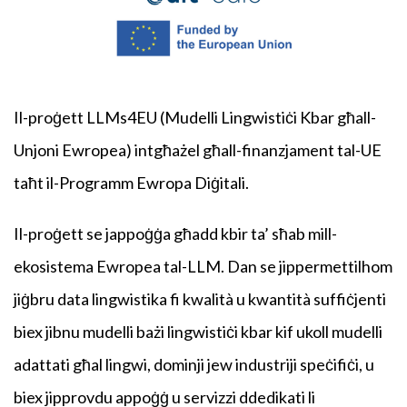
Il-proġett LLMs4EU (Mudelli Lingwistiċi Kbar għall-
Unjoni Ewropea) intgħażel għall-finanzjament tal-UE
taħt il-Programm Ewropa Diġitali.
Il-proġett se jappoġġa għadd kbir ta’ sħab mill-
ekosistema Ewropea tal-LLM. Dan se jippermettilhom
jiġbru data lingwistika fi kwalità u kwantità suffiċjenti
biex jibnu mudelli bażi lingwistiċi kbar kif ukoll mudelli
adattati għal lingwi, dominji jew industriji speċifiċi, u
biex jipprovdu appoġġ u servizzi ddedikati li