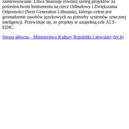
zainteresowanie. Litwa finansuje również szereg projektów za
pośrednictwem Instrumentu na rzecz Odbudowy i Zwiększania
Odporności (Next Generation Lithuania), którego celem jest
gromadzenie zasobów językowych na potrzeby systemów sztucznej
inteligencji. Przewiduje się, że projekty te uzupełnią cele ALT-
EDIC.
Strona główna – Ministerstwo Kultury Republiki Litewskiej (lrv.lt)