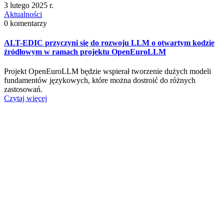
3 lutego 2025 r.
Aktualności
0 komentarzy
ALT-EDIC przyczyni się do rozwoju LLM o otwartym kodzie
źródłowym w ramach projektu OpenEuroLLM
Projekt OpenEuroLLM będzie wspierał tworzenie dużych modeli
fundamentów językowych, które można dostroić do różnych
zastosowań.
Czytaj więcej