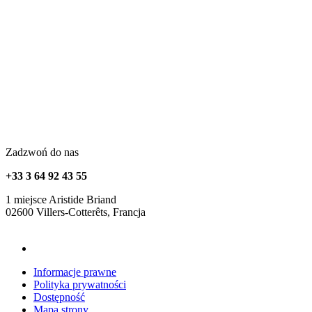
Zadzwoń do nas
+33 3 64 92 43 55
1 miejsce Aristide Briand
02600 Villers-Cotterêts, Francja
contact@alt-edic.eu
Informacje prawne
Polityka prywatności
Dostępność
Mapa strony