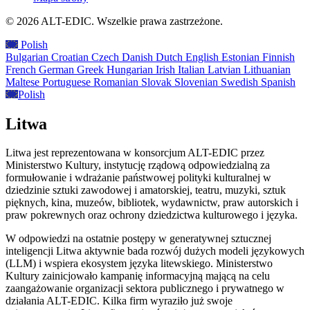
© 2026 ALT-EDIC. Wszelkie prawa zastrzeżone.
Polish
Bulgarian
Croatian
Czech
Danish
Dutch
English
Estonian
Finnish
French
German
Greek
Hungarian
Irish
Italian
Latvian
Lithuanian
Maltese
Portuguese
Romanian
Slovak
Slovenian
Swedish
Spanish
Polish
Litwa
Litwa jest reprezentowana w konsorcjum ALT-EDIC przez
Ministerstwo Kultury, instytucję rządową odpowiedzialną za
formułowanie i wdrażanie państwowej polityki kulturalnej w
dziedzinie sztuki zawodowej i amatorskiej, teatru, muzyki, sztuk
pięknych, kina, muzeów, bibliotek, wydawnictw, praw autorskich i
praw pokrewnych oraz ochrony dziedzictwa kulturowego i języka.
W odpowiedzi na ostatnie postępy w generatywnej sztucznej
inteligencji Litwa aktywnie bada rozwój dużych modeli językowych
(LLM) i wspiera ekosystem języka litewskiego. Ministerstwo
Kultury zainicjowało kampanię informacyjną mającą na celu
zaangażowanie organizacji sektora publicznego i prywatnego w
działania ALT-EDIC. Kilka firm wyraziło już swoje