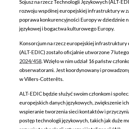
Sojusz na rzecz Technologii Językowych (ALT-ED
rozwoju wspólnej europejskiej infrastruktury w z
poprawa konkurencyjności Europy w dziedzinie na
językowej i bogactwa kulturowego Europy.
Konsorcjum na rzecz europejskiej infrastruktury 
(ALT-EDIC) zostało oficjalnie utworzone 7 lutego
2024/458
. Wzięło w nim udział 16 państw człon
obserwatorami. Jest koordynowany i prowadzony p
w Villers-Cotterêts.
ALT-EDIC będzie służyć swoim członkom i społec
europejskich danych językowych, zwiększenie ich
wspieranie tworzenia sieci kontaktów i przyczynian
postęp technologii językowych, takich jak duże