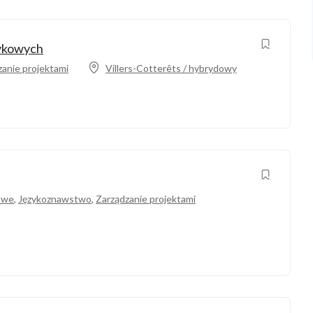
zykowych
zanie projektami
Villers-Cotterêts / hybrydowy
owe
,
Językoznawstwo
,
Zarządzanie projektami