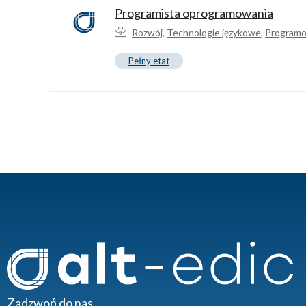
Programista oprogramowania
Rozwój
,
Technologie językowe
,
Program
Pełny etat
Zadzwoń do nas