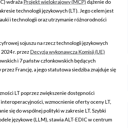
IC) wdraża
Projekt wielokrajowy (MCP)
dążenie do
akresie technologii językowych (LT). Jego celem jest
uki i technologii oraz utrzymanie różnorodności
cyfrowej sojuszu na rzecz technologii językowych
 2024 r. przez
Decyzja wykonawcza Komisji (UE)
kowskich i 7 państw członkowskich będących
rzez Francję, a jego statutowa siedziba znajduje się
zności LT poprzez zwiększenie dostępności
 interoperacyjności, wzmocnienie oferty oceny LT,
ie się do wspólnej polityki w zakresie LT. Szybki
 modele językowe (LLM), stawia ALT-EDIC w centrum