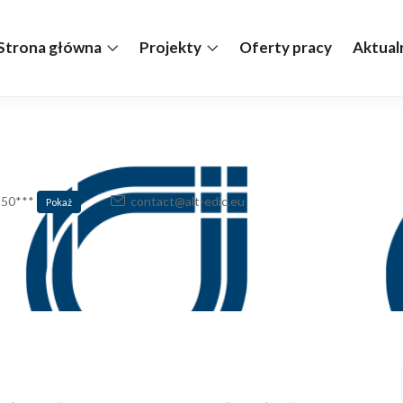
Strona główna
Projekty
Oferty pracy
Aktual
 50***
contact@alt-edic.eu
Pokaż