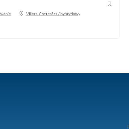
owanie
Villers-Cotterêts / hybrydowy