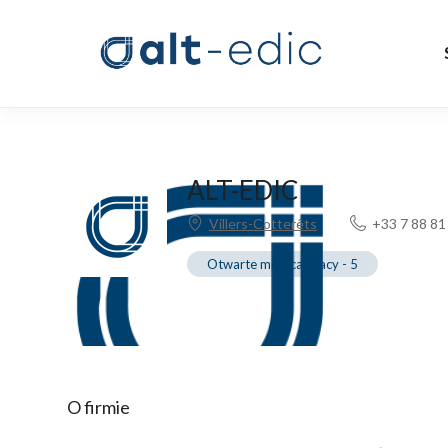
ALT-EDIC
Villers-Cotterêts
+33 7 88 81
Otwarte miejsca pracy
-
5
O firmie