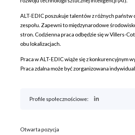
rozwoju technologii sztucznej inteligencji (AI).
ALT-EDIC poszukuje talentów z różnych państw
zespołu. Zapewni to międzynarodowe środowisko 
stron. Codzienna praca odbędzie się w Villers-Co
obu lokalizacjach.
Praca w ALT-EDIC wiąże się z konkurencyjnym 
Praca zdalna może być zorganizowana indywidual
Profile społecznościowe:
Otwarta pozycja