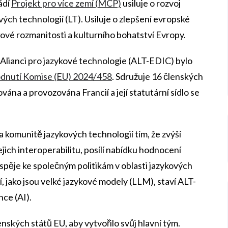
ádí
Projekt pro více zemí (MCP)
usiluje o rozvoj
ých technologií (LT). Usiluje o zlepšení evropské
ové rozmanitosti a kulturního bohatství Evropy.
 Alianci pro jazykové technologie (ALT-EDIC) bylo
odnutí Komise (EU) 2024/458
. Sdružuje 16 členských
vána a provozována Francií a její statutární sídlo se
komunitě jazykových technologií tím, že zvýší
jich interoperabilitu, posílí nabídku hodnocení
řispěje ke společným politikám v oblasti jazykových
, jako jsou velké jazykové modely (LLM), staví ALT-
ce (AI).
ských států EU, aby vytvořilo svůj hlavní tým.