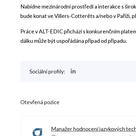
Nabídne mezinárodní prostředí a interakce s šir
bude konat ve Villers-Cotterêts a/nebo v Paříži, 
Práce v ALT-EDIC přichází s konkurenčním plate
dálku může být uspořádána případ od případu.
Sociální profily:
Otevřená pozice
Manažer hodnocení jazykových tech