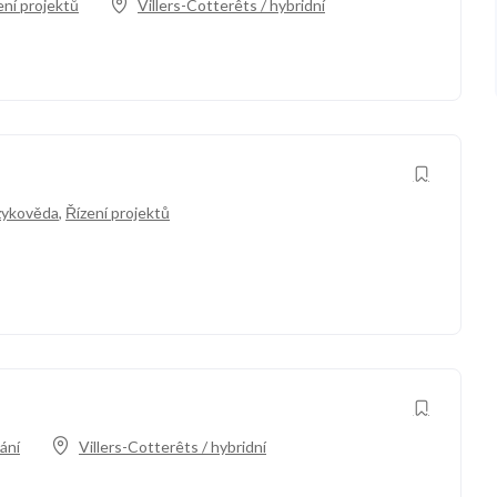
ení projektů
Villers-Cotterêts / hybridní
zykověda
,
Řízení projektů
ání
Villers-Cotterêts / hybridní