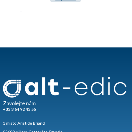
Zavolejte nám
+33 3 64 92 43 55
1 místo Aristide Briand
02600 Villers-Cotterêts, Francie