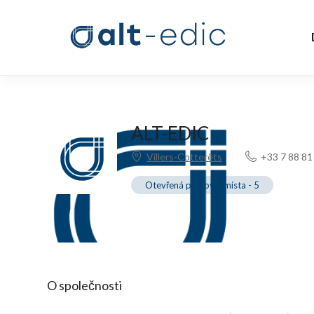
ALT-EDIC
Villers-Cotterêts
+33 7 88 81
Otevřená pracovní místa
-
5
O společnosti