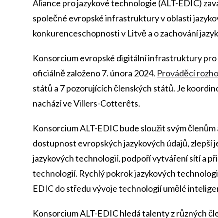
Aliance pro jazykové technologie (ALT-EDIC) zav
společné evropské infrastruktury v oblasti jazykov
konkurenceschopnosti v Litvě a o zachování jazyk
Konsorcium evropské digitální infrastruktury pro
oficiálně založeno 7. února 2024.
Prováděcí rozh
států a 7 pozorujících členských států. Je koordino
nachází ve Villers-Cotterêts.
Konsorcium ALT-EDIC bude sloužit svým členům a 
dostupnost evropských jazykových údajů, zlepší je
jazykových technologií, podpoří vytváření sítí a p
technologií. Rychlý pokrok jazykových technologií
EDIC do středu vývoje technologií umělé inteligen
Konsorcium ALT-EDIC hledá talenty z různých člen