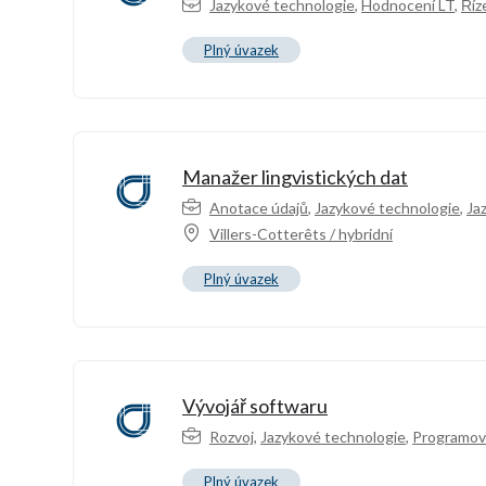
Jazykové technologie
,
Hodnocení LT
,
Říz
Plný úvazek
Manažer lingvistických dat
Anotace údajů
,
Jazykové technologie
,
Ja
Villers-Cotterêts / hybridní
Plný úvazek
Vývojář softwaru
Rozvoj
,
Jazykové technologie
,
Programov
Plný úvazek