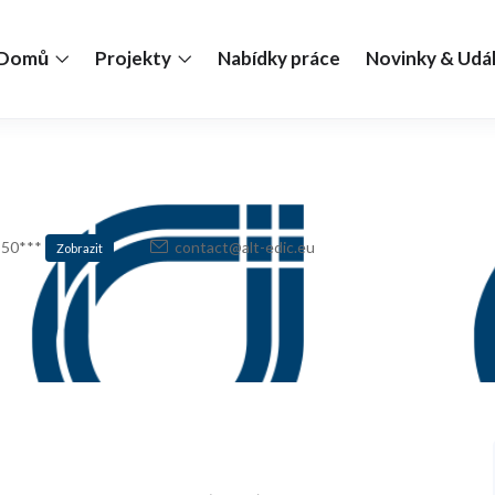
Domů
Projekty
Nabídky práce
Novinky & Udál
 50***
contact@alt-edic.eu
Zobrazit