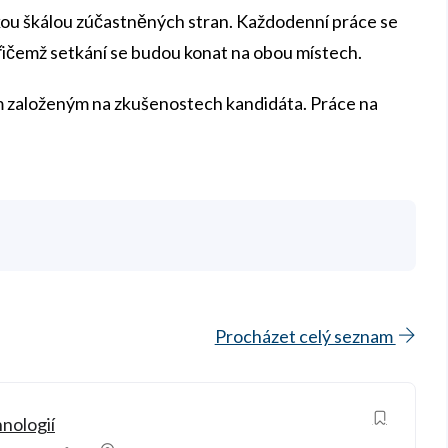
okou škálou zúčastněných stran. Každodenní práce se
přičemž setkání se budou konat na obou místech.
m založeným na zkušenostech kandidáta. Práce na
Procházet celý seznam
nologií