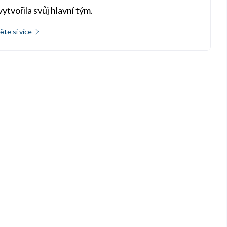
vytvořila svůj hlavní tým.
ěte si více