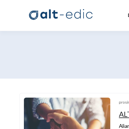
prosi
AL
Alia