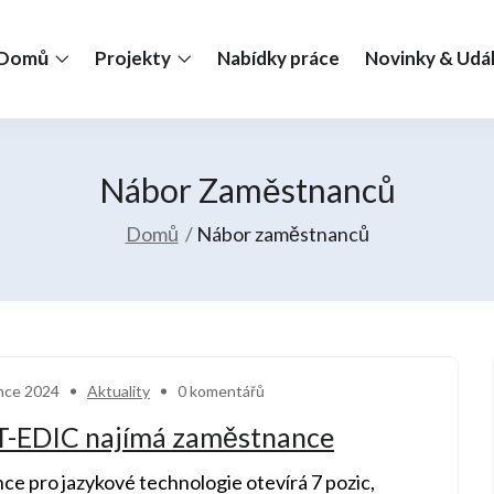
Domů
Projekty
Nabídky práce
Novinky & Udál
Nábor Zaměstnanců
Domů
Nábor zaměstnanců
nce 2024
Aktuality
0 komentářů
T-EDIC najímá zaměstnance
nce pro jazykové technologie otevírá 7 pozic,