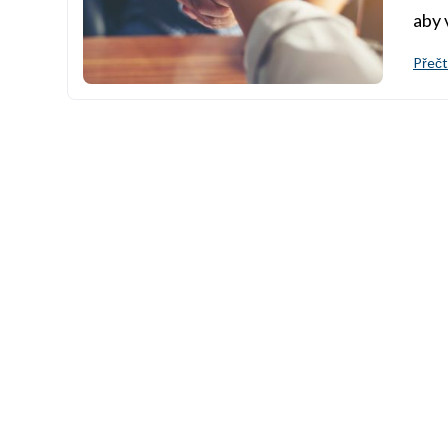
aby 
Přečt