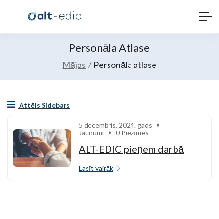
Personāla Atlase
Mājas
Personāla atlase
Attēls Sidebars
5 decembris, 2024. gads
Jaunumi
0 Piezīmes
ALT-EDIC pieņem darbā
Lasīt vairāk