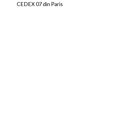
CEDEX 07 din Paris
Sunați-ne
+33 3 64 92 43 55
1 loc Aristide Briand
02600 Villers-Cotterêts, Franța
contact@alt-edic.eu
© 2026 ALT-EDIC. Toate