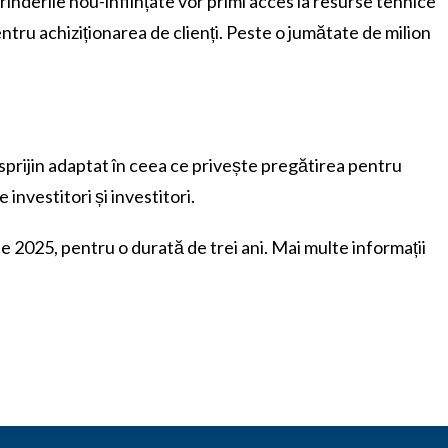
rinderile nou-înființate vor primi acces la resurse tehnice
entru achiziționarea de clienți. Peste o jumătate de milion
sprijin adaptat în ceea ce privește pregătirea pentru
investitori și investitori.
2025, pentru o durată de trei ani. Mai multe informații