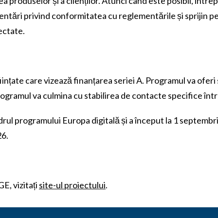
 produselor și a clienților. Atunci când este posibil, întrep
ientări privind conformitatea cu reglementările și sprijin p
lectate.
nțate care vizează finanțarea seriei A. Programul va oferi 
ogramul va culmina cu stabilirea de contacte specifice între 
 programului Europa digitală și a început la 1 septembrie 
26.
E, vizitați
site-ul proiectului
.