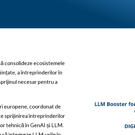
ă consolideze ecosistemele
ințate, a întreprinderilor în
 sprijinul necesar pentru a
ări europene, coordonat de
sprijinirea întreprinderilor
 lor tehnică în GenAI și LLM.
le să integreze LLM-urile în