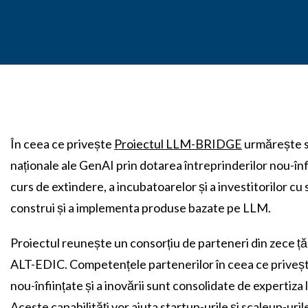
În ceea ce privește
Proiectul LLM-BRIDGE
urmărește s
naționale ale GenAI prin dotarea întreprinderilor nou-înfi
curs de extindere, a incubatoarelor și a investitorilor cu
construi și a implementa produse bazate pe LLM.
Proiectul reunește un consorțiu de parteneri din zece ț
ALT-EDIC. Competențele partenerilor în ceea ce privește 
nou-înființate și a inovării sunt consolidate de expertiza
Aceste capabilități vor ajuta startup-urile și scaleup-uri