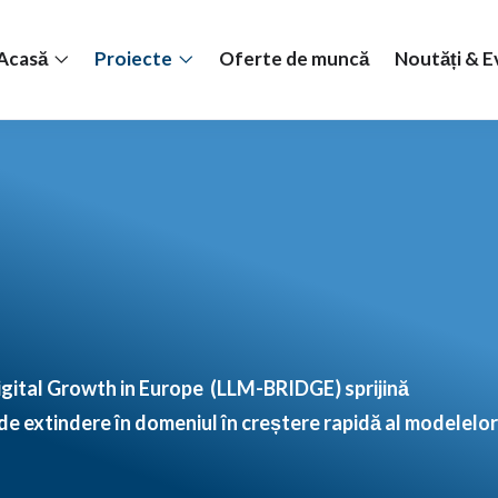
Acasă
Proiecte
Oferte de muncă
Noutăți & 
igital Growth in Europe
(LLM-BRIDGE)
sprijină
s de extindere în domeniul în creștere rapidă al modelelor