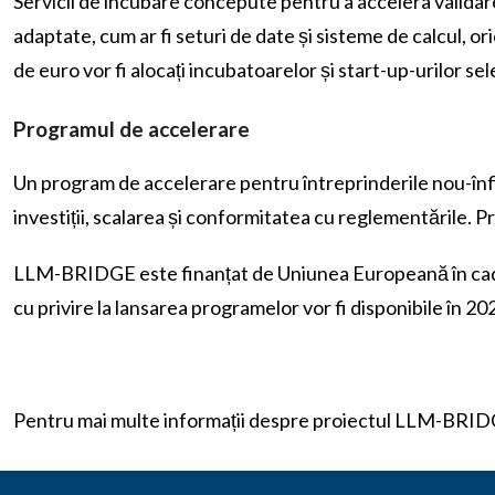
Servicii de incubare concepute pentru a accelera validarea
adaptate, cum ar fi seturi de date și sisteme de calcul, or
de euro vor fi alocați incubatoarelor și start-up-urilor se
Programul de accelerare
Un program de accelerare pentru întreprinderile nou-înfii
investiții, scalarea și conformitatea cu reglementările. Pr
LLM-BRIDGE este finanțat de Uniunea Europeană în cadrul
cu privire la lansarea programelor vor fi disponibile în 20
Pentru mai multe informații despre proiectul LLM-BRIDG