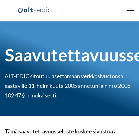
Saavutettavuuss
ALT-EDIC sitoutuu asettamaan verkkosivustonsa
saataville 11. helmikuuta 2005 annetun lain nro 2005-
102 47 §:n mukaisesti.
Tämä saavutettavuusseloste koskee sivustoa à