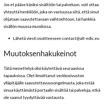
Jos et pääse käsiksi sisältöön tai palveluun, voit ottaa
yhteyttä henkilöön, joka on vastuussa siitä, että sinut
ohjataan saavutettavaan vaihtoehtoon, tai hankkia
sisällön muussa muodossa.
Lähetä viesti osoitteeseen contact@alt-edic.eu
Muutoksenhakukeinot
Tätä menettelyä olisi käytettävä seuraavissa
tapauksissa. Olet ilmoittanut verkkosivuston
ylläpitäjälle saavutettavuusongelmasta, joka estää
sinua käyttämästä portaalin sisältöä tai palveluja, etkä
ole saanut tyydyttävää vastausta.