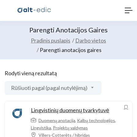
Parengti Anotacijos Gaires
Pradinis puslapis
Darbo vietos
Parengti anotacijos gaires
Rodyti vieną rezultatą
Rūšiuoti pagal (pagal nutylėjimą)
Lingvistinių duomenų tvarkytuvė
Duomenų anotacija
,
Kalbų technologijos
,
Lingvistika
,
Projektų valdymas
Villers-Cotterêts / hibridas